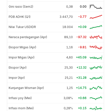
Gini rasio (Sem2)
0,38
0.00
PDB ADHK (Q1)
3.447,70
-0.77
Nilai Tukar USDIDR
18.004
+0.09
Neraca perdagangan (Apr)
89,10
-97.32
Ekspor Migas (Apr)
1,16
-9.81
Impor Migas (Apr)
4,60
+45.09
Ekspor (Apr)
25,30
+12.32
Impor (Apr)
25,21
+31.28
Kunjungan Wisman (Apr)
1,25
+14.75
Inflasi yoy (Mei)
3,08%
+0.66
Inflasi mom (Mei)
0,28%
+0.15