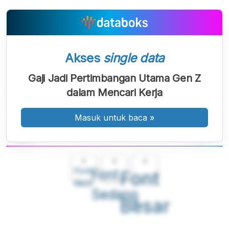
Akses
single data
Gaji Jadi Pertimbangan Utama Gen Z
dalam Mencari Kerja
Masuk untuk baca
»
A
A
A
Font
Font
Font
Kecil
Sedang
Besar