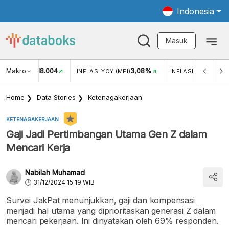
Indonesia
Masuk
Makro
18.004
3,08%
UKAR USD/IDR
INFLASI YOY (MEI)
INFLASI MOM (MEI)
Home
Data Stories
Ketenagakerjaan
KETENAGAKERJAAN
Gaji Jadi Pertimbangan Utama Gen Z dalam
Mencari Kerja
Nabilah Muhamad
31/12/2024 15:19 WIB
Survei JakPat menunjukkan, gaji dan kompensasi
menjadi hal utama yang diprioritaskan generasi Z dalam
mencari pekerjaan. Ini dinyatakan oleh 69% responden.