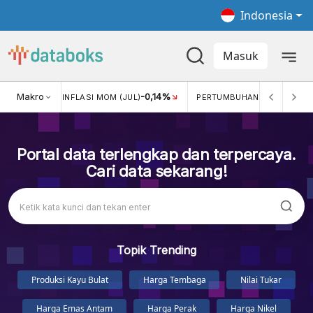
Indonesia
Masuk
2,88%
Makro
-0,14%
5,
L)
INFLASI MOM (JUL)
PERTUMBUHAN EKONOMI
Portal data terlengkap dan terpercaya.
Cari data sekarang!
Topik Trending
Produksi Kayu Bulat
Harga Tembaga
Nilai Tukar
Harga Emas Antam
Harga Perak
Harga Nikel