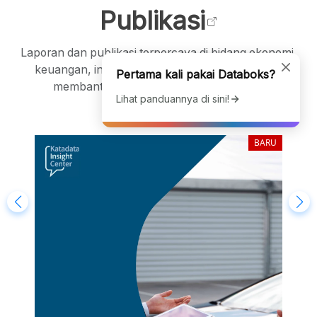
Publikasi
Laporan dan publikasi terpercaya di bidang ekonomi,
keuangan, industri, teknologi, dan lainnya. Siap
Pertama kali pakai Databoks?
membantu Anda mengambil keputusan.
Lihat panduannya di sini!
BARU