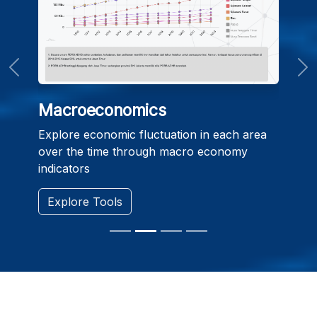
Previous
Ne
Macroeconomics
Explore economic fluctuation in each area
over the time through macro economy
indicators
Explore Tools