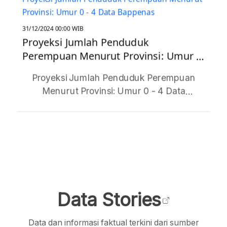
31/12/2025 00:00 WIB
Rata-Rata Lama Sekolah (RLS) Laki-
Laki Menurut Provinsi
Rata-Rata Lama Sekolah (RLS) Laki-Laki
adalah indikator pendidikan yang mengukur
rata-rata jumlah tahun sekolah yang telah
dijalani oleh penduduk laki-laki usia 25
tahun ke atas. Data ini mencerminkan
tingkat pendidikan formal yang dicapai oleh
penduduk laki-laki di suatu wilayah, dan
merupakan salah satu komponen penting
dalam perhitungan Indeks Pembangunan
Manusia (IPM).
Data Stories
Data dan informasi faktual terkini dari sumber