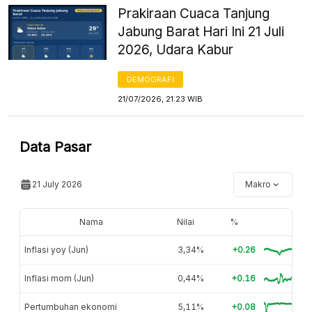
Prakiraan Cuaca Tanjung
Jabung Barat Hari Ini 21 Juli
2026, Udara Kabur
DEMOGRAFI
21/07/2026, 21:23 WIB
Data Pasar
21 July 2026
Makro
Nama
Nilai
%
Inflasi yoy (Jun)
3,34%
+0.26
Inflasi mom (Jun)
0,44%
+0.16
Pertumbuhan ekonomi
5,11%
+0.08