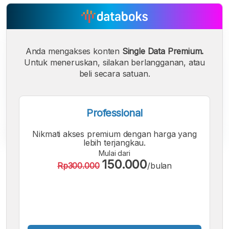
Anda mengakses konten
Single Data Premium.
Untuk meneruskan, silakan berlangganan, atau
beli secara satuan.
Professional
Nikmati akses premium dengan harga yang
lebih terjangkau.
Mulai dari
A
A
A
150.000
Rp300.000
/bulan
Font
Font
Font
Kecil
Sedang
Besar