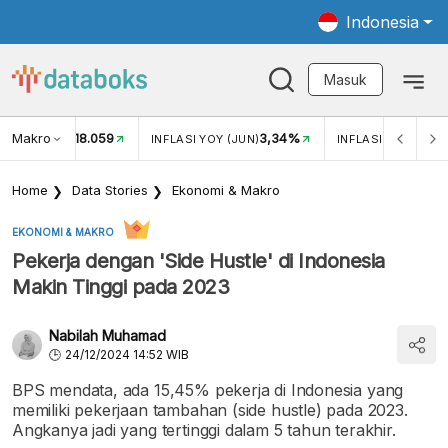
Indonesia
Masuk
Makro
18.059
3,34%
UKAR USD/IDR
INFLASI YOY (JUN)
INFLASI MOM (JUN
Home
Data Stories
Ekonomi & Makro
EKONOMI & MAKRO
Pekerja dengan 'Side Hustle' di Indonesia
Makin Tinggi pada 2023
Nabilah Muhamad
24/12/2024 14:52 WIB
BPS mendata, ada 15,45% pekerja di Indonesia yang
memiliki pekerjaan tambahan (side hustle) pada 2023.
Angkanya jadi yang tertinggi dalam 5 tahun terakhir.