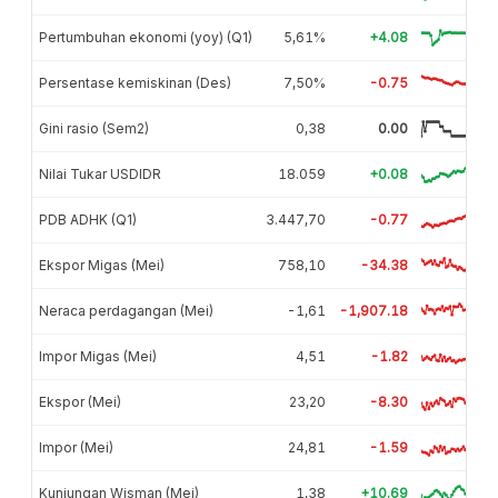
Pertumbuhan ekonomi (yoy) (Q1)
5,61%
+4.08
Persentase kemiskinan (Des)
7,50%
-0.75
Gini rasio (Sem2)
0,38
0.00
Nilai Tukar USDIDR
18.059
+0.08
PDB ADHK (Q1)
3.447,70
-0.77
Ekspor Migas (Mei)
758,10
-34.38
Neraca perdagangan (Mei)
-1,61
-1,907.18
Impor Migas (Mei)
4,51
-1.82
Ekspor (Mei)
23,20
-8.30
Impor (Mei)
24,81
-1.59
Kunjungan Wisman (Mei)
1,38
+10.69