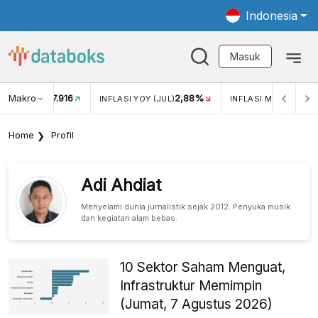
Indonesia
Masuk
Makro
17.916
2,88%
-
KAR USD/IDR
INFLASI YOY (JUL)
INFLASI MOM (JUL)
Home
Profil
Adi Ahdiat
Menyelami dunia jurnalistik sejak 2012. Penyuka musik
dan kegiatan alam bebas.
10 Sektor Saham Menguat,
Infrastruktur Memimpin
(Jumat, 7 Agustus 2026)