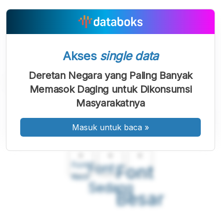
Akses
single data
Deretan Negara yang Paling Banyak
Memasok Daging untuk Dikonsumsi
Masyarakatnya
Masuk untuk baca
»
A
A
A
Font
Font
Font
Kecil
Sedang
Besar