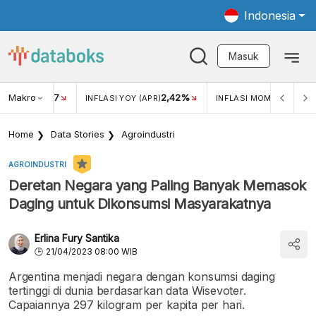
Indonesia
Masuk
Makro
17
2,42%
0,4
KAR USD/IDR
INFLASI YOY (APR)
INFLASI MOM (MAR)
Home
Data Stories
Agroindustri
AGROINDUSTRI
Deretan Negara yang Paling Banyak Memasok
Daging untuk Dikonsumsi Masyarakatnya
Erlina Fury Santika
21/04/2023 08:00 WIB
Argentina menjadi negara dengan konsumsi daging
tertinggi di dunia berdasarkan data Wisevoter.
Capaiannya 297 kilogram per kapita per hari.