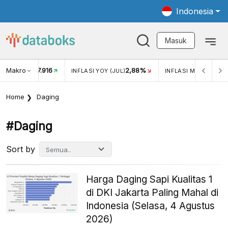
Indonesia
Masuk
Makro
17.916
2,88%
-
KAR USD/IDR
INFLASI YOY (JUL)
INFLASI MOM (JUL)
Home
Daging
#daging
Sort by
Harga Daging Sapi Kualitas 1
di DKI Jakarta Paling Mahal di
Indonesia (Selasa, 4 Agustus
2026)