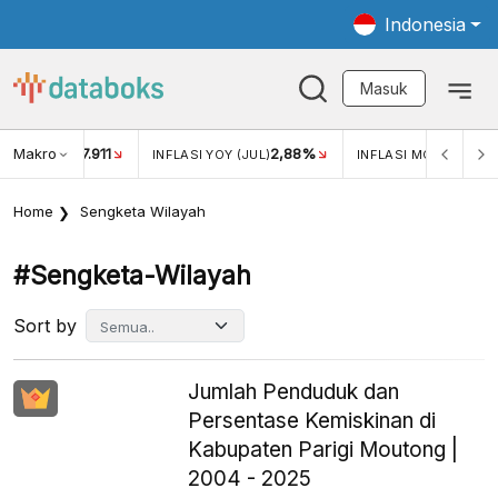
Indonesia
Masuk
Makro
17.911
2,88%
-0
KAR USD/IDR
INFLASI YOY (JUL)
INFLASI MOM (JUL)
Home
Sengketa Wilayah
#sengketa-Wilayah
Sort by
Jumlah Penduduk dan
Persentase Kemiskinan di
Kabupaten Parigi Moutong |
2004 - 2025