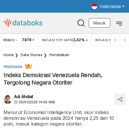
Indonesia
Masuk
Makro
17.879
2,42%
KAR USD/IDR
INFLASI YOY (APR)
INFLASI MOM (APR)
Home
Data Stories
Pendidikan
PENDIDIKAN
Indeks Demokrasi Venezuela Rendah,
Tergolong Negara Otoriter
Adi Ahdiat
05/01/2026 14:56 WIB
Menurut Economist Intelligence Unit, skor indeks
demokrasi Venezuela pada 2024 hanya 2,25 dari 10
poin, masuk kategori negara otoriter.