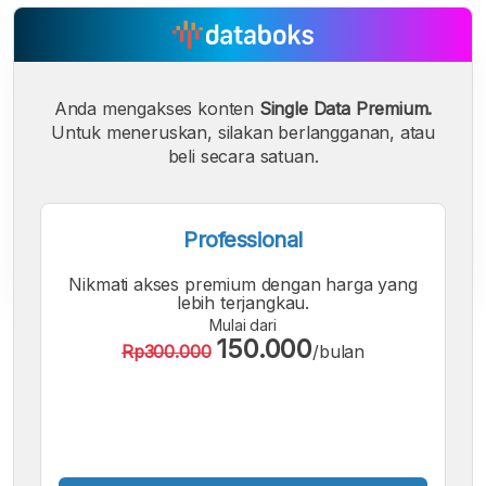
Anda mengakses konten
Single Data Premium.
Untuk meneruskan, silakan berlangganan, atau
beli secara satuan.
Professional
Nikmati akses premium dengan harga yang
lebih terjangkau.
Mulai dari
A
A
A
150.000
Rp300.000
/bulan
Font
Font
Font
Kecil
Sedang
Besar