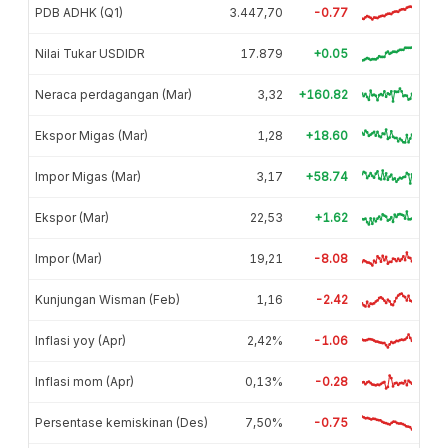
PDB ADHK (Q1)
3.447,70
-0.77
Nilai Tukar USDIDR
17.879
+0.05
Neraca perdagangan (Mar)
3,32
+160.82
Ekspor Migas (Mar)
1,28
+18.60
Impor Migas (Mar)
3,17
+58.74
Ekspor (Mar)
22,53
+1.62
Impor (Mar)
19,21
-8.08
Kunjungan Wisman (Feb)
1,16
-2.42
Inflasi yoy (Apr)
2,42%
-1.06
Inflasi mom (Apr)
0,13%
-0.28
Persentase kemiskinan (Des)
7,50%
-0.75