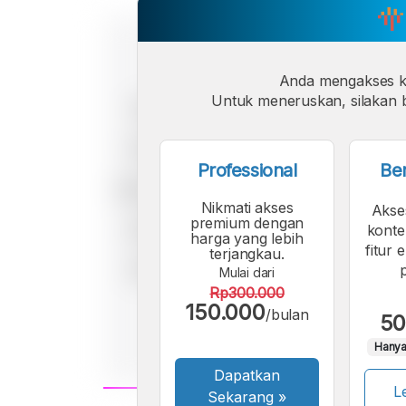
Anda mengakses 
Untuk meneruskan, silakan b
Professional
Be
Nikmati akses
Akse
premium dengan
konte
harga yang lebih
fitur 
terjangkau.
Mulai dari
Rp300.000
150.000
/bulan
50
Hanya
Dapatkan
Le
Sekarang
»