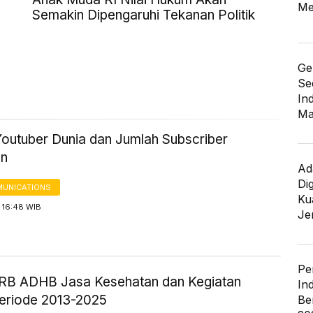
Me
Semakin Dipengaruhi Tekanan Politik
Ge
Se
In
Ma
Youtuber Dunia dan Jumlah Subscriber
an
Ad
Di
UNICATIONS
Kua
 16:48 WIB
Je
Pe
DRB ADHB Jasa Kesehatan dan Kegiatan
In
Periode 2013-2025
Be