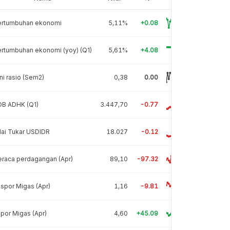
ertumbuhan ekonomi
5,11%
+0.08
rtumbuhan ekonomi (yoy) (Q1)
5,61%
+4.08
ni rasio (Sem2)
0,38
0.00
DB ADHK (Q1)
3.447,70
-0.77
lai Tukar USDIDR
18.027
-0.12
raca perdagangan (Apr)
89,10
-97.32
spor Migas (Apr)
1,16
-9.81
por Migas (Apr)
4,60
+45.09