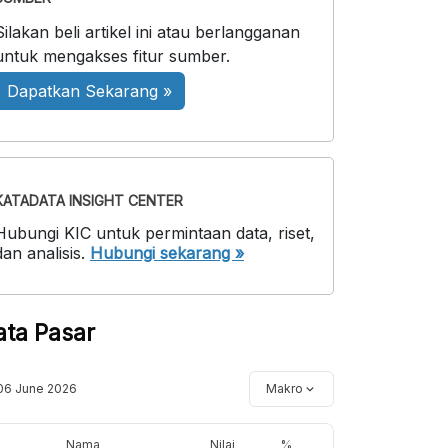
Silakan beli artikel ini atau berlangganan
untuk mengakses fitur sumber.
Dapatkan Sekarang »
KATADATA INSIGHT CENTER
Hubungi KIC untuk permintaan data, riset,
dan analisis.
Hubungi sekarang »
ata Pasar
06 June 2026
Makro
Nama
Nilai
%