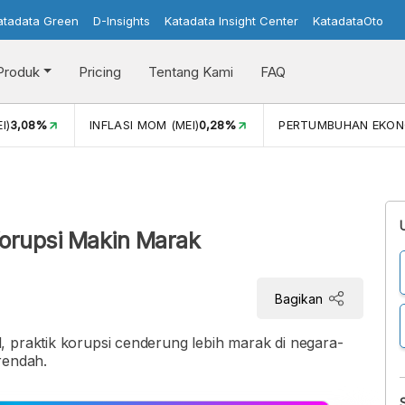
atadata Green
D-Insights
Katadata Insight Center
KatadataOto
Produk
Pricing
Tentang Kami
FAQ
I)
3,08%
INFLASI MOM (MEI)
0,28%
PERTUMBUHAN EKON
Korupsi Makin Marak
Bagikan
 praktik korupsi cenderung lebih marak di negara-
rendah.