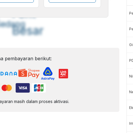
A
A
ont
Font
P
Sedang
Besar
Pe
Gi
a pembayaran berikut:
P
Ni
Ne
aran masih dalam proses aktivasi.
Ek
Im