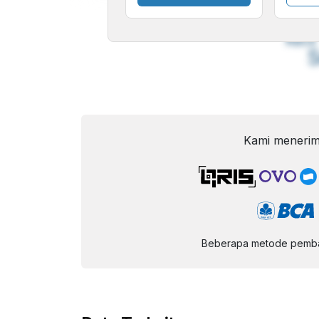
A
Font
F
Kecil
Kami menerim
Beberapa metode pembay