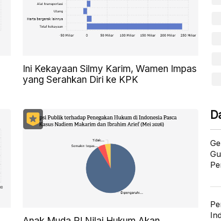
Ini Kekayaan Silmy Karim, Wamen Impas
yang Serahkan Diri ke KPK
D
Ge
Gu
Pe
Pe
In
Anak Muda RI Nilai Hukum Akan