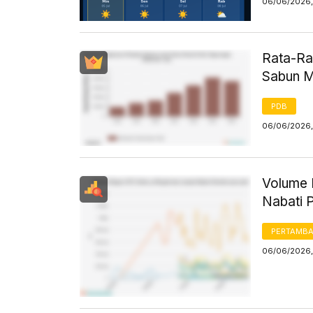
06/06/2026,
Rata-Ra
Sabun M
PDB
06/06/2026,
Volume 
Nabati 
PERTAMB
06/06/2026,