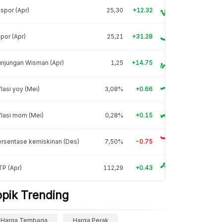
spor (Apr)
25,30
+12.32
por (Apr)
25,21
+31.28
njungan Wisman (Apr)
1,25
+14.75
flasi yoy (Mei)
3,08%
+0.66
flasi mom (Mei)
0,28%
+0.15
rsentase kemiskinan (Des)
7,50%
-0.75
P (Apr)
112,29
+0.43
opik Trending
Harga Tembaga
Harga Perak