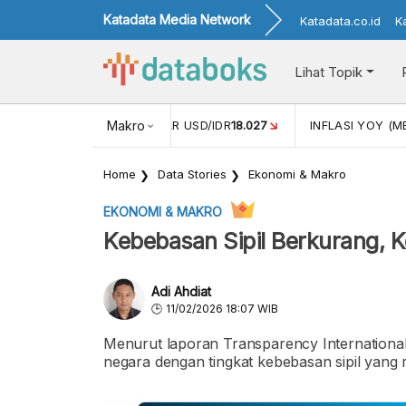
Katadata Media Network
Katadata.co.id
K
Lihat Topik
 (APR)
1,25
NILAI TUKAR USD/IDR
Makro
18.027
INFLASI YOY (ME
Home
Data Stories
Ekonomi & Makro
EKONOMI & MAKRO
Kebebasan Sipil Berkurang, 
Adi Ahdiat
11/02/2026 18:07 WIB
Menurut laporan Transparency International,
negara dengan tingkat kebebasan sipil yang 