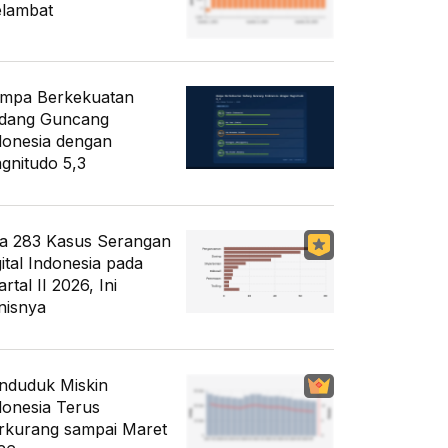
lambat
mpa Berkekuatan
dang Guncang
donesia dengan
gnitudo 5,3
a 283 Kasus Serangan
gital Indonesia pada
rtal II 2026, Ini
nisnya
nduduk Miskin
donesia Terus
rkurang sampai Maret