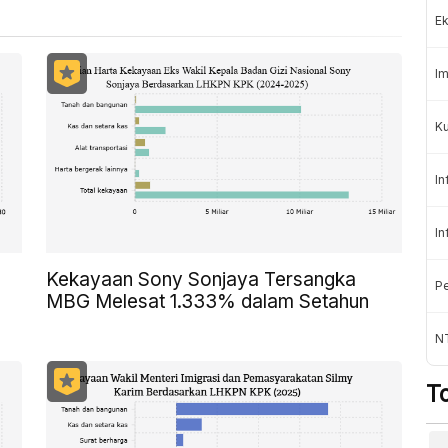
Ek
Im
Ku
In
In
Kekayaan Sony Sonjaya Tersangka
Pe
MBG Melesat 1.333% dalam Setahun
NT
T