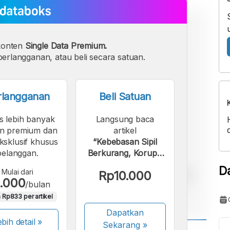
konten
Single Data Premium.
erlangganan, atau beli secara satuan.
rlangganan
Beli Satuan
s lebih banyak
Langsung baca
n premium dan
artikel
eksklusif khusus
“Kebebasan Sipil
pelanggan.
Berkurang, Korupsi
Makin Marak”.
D
Mulai dari
Rp10.000
.000
/bulan
 Rp833 per artikel
Dapatkan
bih detail »
Sekarang
»