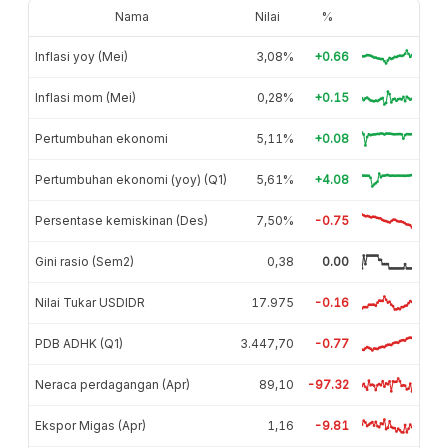
Nama
Nilai
%
Inflasi yoy (Mei)
3,08%
+0.66
Inflasi mom (Mei)
0,28%
+0.15
Pertumbuhan ekonomi
5,11%
+0.08
Pertumbuhan ekonomi (yoy) (Q1)
5,61%
+4.08
Persentase kemiskinan (Des)
7,50%
-0.75
Gini rasio (Sem2)
0,38
0.00
Nilai Tukar USDIDR
17.975
-0.16
PDB ADHK (Q1)
3.447,70
-0.77
Neraca perdagangan (Apr)
89,10
-97.32
Ekspor Migas (Apr)
1,16
-9.81