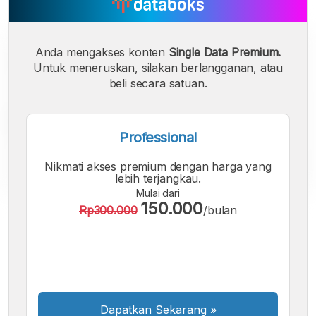
Anda mengakses konten
Single Data Premium.
Untuk meneruskan, silakan berlangganan, atau
beli secara satuan.
Professional
Nikmati akses premium dengan harga yang
lebih terjangkau.
Mulai dari
150.000
Rp300.000
/bulan
A
A
A
Font
Font
Font
Kecil
Sedang
Besar
Dapatkan Sekarang
»