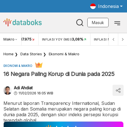
Indonesia
Masuk
Makro
17.975
3,08%
UKAR USD/IDR
INFLASI YOY (MEI)
INFLASI MOM (MEI)
Home
Data Stories
Ekonomi & Makro
EKONOMI & MAKRO
16 Negara Paling Korup di Dunia pada 2025
Adi Ahdiat
11/02/2026 16:05 WIB
Menurut laporan Transparency International, Sudan
Selatan dan Somalia merupakan negara paling korup di
dunia pada 2025, dengan skor indeks persepsi korupsi
terendah global.