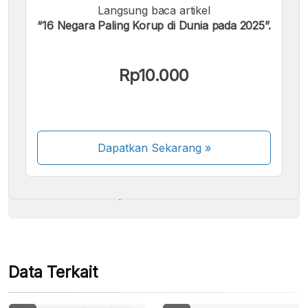
Langsung baca artikel
“16 Negara Paling Korup di Dunia pada 2025”.
Rp10.000
Kami menerima pembayaran berikut:
Dapatkan Sekarang
»
Beberapa metode pembayaran masih dalam
proses aktivasi.
Data Terkait