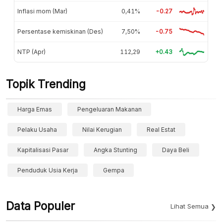
Inflasi mom (Mar)
0,41%
-0.27
Persentase kemiskinan (Des)
7,50%
-0.75
NTP (Apr)
112,29
+0.43
Topik Trending
Harga Emas
Pengeluaran Makanan
Pelaku Usaha
Nilai Kerugian
Real Estat
Kapitalisasi Pasar
Angka Stunting
Daya Beli
Penduduk Usia Kerja
Gempa
Data Populer
Lihat Semua