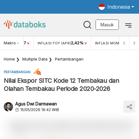
Indonesia
Masuk
Makro
17
2,42%
0,4
KAR USD/IDR
INFLASI YOY (APR)
INFLASI MOM (MAR)
Home
Multiple Data
Pertambangan
PERTAMBANGAN
Nilai Ekspor SITC Kode 12 Tembakau dan
Olahan Tembakau Periode 2020-2026
Agus Dwi Darmawan
15/05/2026 16:42 WIB