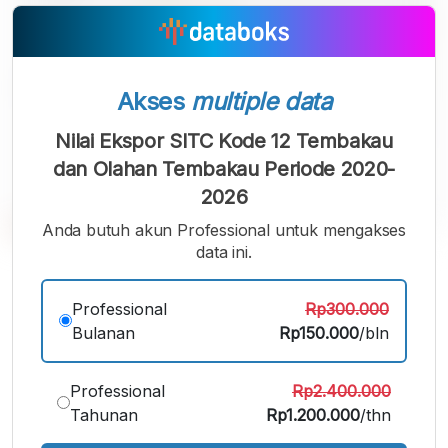
Akses
multiple data
Nilai Ekspor SITC Kode 12 Tembakau
dan Olahan Tembakau Periode 2020-
2026
Anda butuh akun Professional untuk mengakses
data ini.
A
A
A
Font
Font
Font
Professional
Rp300.000
Kecil
Sedang
Bulanan
Rp150.000
/bln
Besar
Professional
Rp2.400.000
Tahunan
Rp1.200.000
/thn