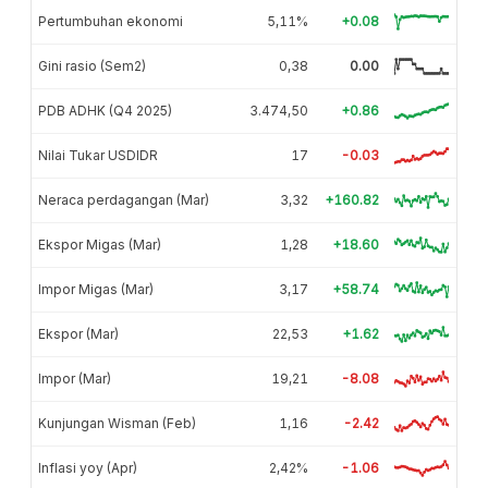
Pertumbuhan ekonomi
5,11%
+0.08
Gini rasio (Sem2)
0,38
0.00
PDB ADHK (Q4 2025)
3.474,50
+0.86
Nilai Tukar USDIDR
17
-0.03
Neraca perdagangan (Mar)
3,32
+160.82
Ekspor Migas (Mar)
1,28
+18.60
Impor Migas (Mar)
3,17
+58.74
Ekspor (Mar)
22,53
+1.62
Impor (Mar)
19,21
-8.08
Kunjungan Wisman (Feb)
1,16
-2.42
Inflasi yoy (Apr)
2,42%
-1.06