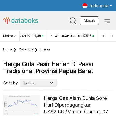
Indonesia
Masuk
Makro
17.916
2,88%
AI TUKAR USD/IDR
INFLASI YOY (JUL)
INFLASI MOM (J
Home
Category
Energi
Harga Gula Pasir Harian Di Pasar
Tradisional Provinsi Papua Barat
Sort by
Harga Gas Alam Dunia Sore
Hari Diperdagangkan
US$2,66 /Mmbtu (Jumat, 07