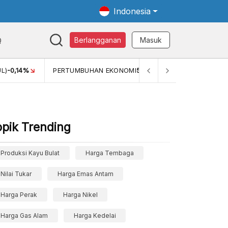
Indonesia
Q
Berlangganan
Masuk
ONOMI
5,11%
PERTUMBUHAN EKONOMI (YOY) (Q1)
5,61%
P
opik Trending
Produksi Kayu Bulat
Harga Tembaga
Nilai Tukar
Harga Emas Antam
Harga Perak
Harga Nikel
Harga Gas Alam
Harga Kedelai