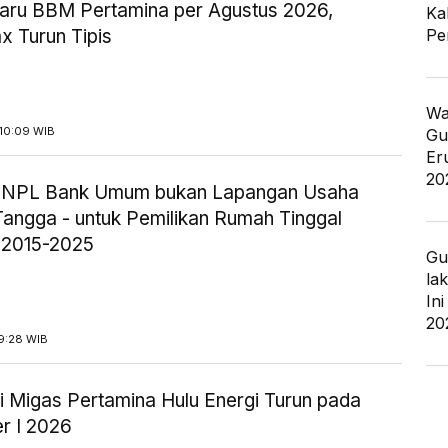
aru BBM Pertamina per Agustus 2026,
Ka
Pe
x Turun Tipis
Wa
10:09 WIB
Gu
Er
20
ik NPL Bank Umum bukan Lapangan Usaha
angga - untuk Pemilikan Rumah Tinggal
 2015-2025
Gu
la
In
20
9:28 WIB
i Migas Pertamina Hulu Energi Turun pada
r I 2026