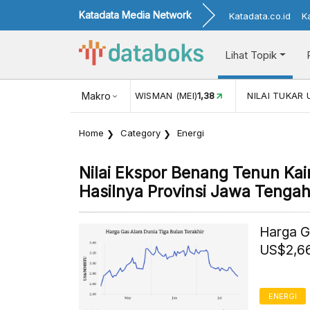
Katadata Media Network
Katadata.co.id
K
Lihat Topik
N (MEI)
1,38
Makro
NILAI TUKAR USD/IDR
17.867
INFLASI YOY (J
Home
Category
Energi
Nilai Ekspor Benang Tenun Kain
Hasilnya Provinsi Jawa Tengah
Harga G
US$2,66
ENERGI