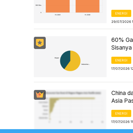
ENERGI
29/07/2026 
60% Gas
Sisanya
ENERGI
17/07/2026 1
China d
Asia Pa
ENERGI
17/07/2026 1