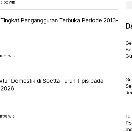
15:02 WIB
ik Tingkat Pengangguran Terbuka Periode 2013-
D
Ge
Be
Gu
16:21 WIB
Ge
tur Domestik di Soetta Turun Tipis pada
Se
 2026
de
10
11:38 WIB
Po
In