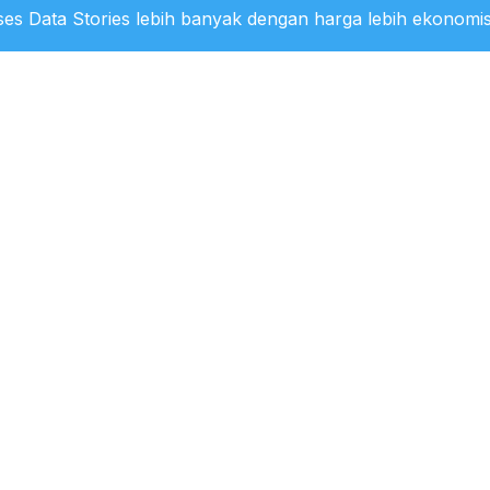
es Data Stories lebih banyak dengan harga lebih ekonomis
ra Konsumen Gas Bumi Terbesar pada 2025
1:15 WIB
i Gas Bumi Indonesia Terbesar ke-4 di Asia
 pada 2025
0:56 WIB
ra Produsen Gas Bumi Terbesar pada 2025