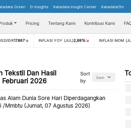
atadata Green
D-Insights
Katadata Insight Center
KatadataOto
Produk
Pricing
Tentang Kami
Kontribusi Kami
FA
UL)
2,88%
INFLASI MOM (JUL)
-0,14%
PERTUMBUHAN EK
 Tekstil Dan Hasil
T
Sort
 Februari 2026
by
as Alam Dunia Sore Hari Diperdagangkan
 /Mmbtu (Jumat, 07 Agustus 2026)