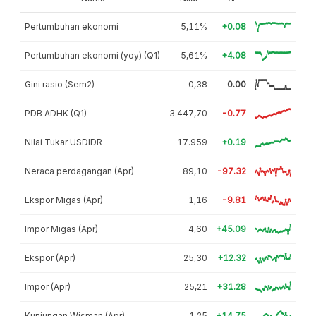
Pertumbuhan ekonomi
5,11%
+0.08
Pertumbuhan ekonomi (yoy) (Q1)
5,61%
+4.08
Gini rasio (Sem2)
0,38
0.00
PDB ADHK (Q1)
3.447,70
-0.77
Nilai Tukar USDIDR
17.959
+0.19
Neraca perdagangan (Apr)
89,10
-97.32
Ekspor Migas (Apr)
1,16
-9.81
Impor Migas (Apr)
4,60
+45.09
Ekspor (Apr)
25,30
+12.32
Impor (Apr)
25,21
+31.28
Kunjungan Wisman (Apr)
1,25
+14.75