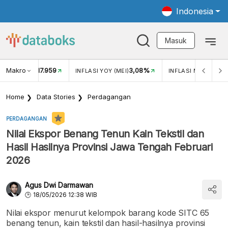
Indonesia
Masuk
Makro
17.959
3,08%
UKAR USD/IDR
INFLASI YOY (MEI)
INFLASI MOM (MEI)
Home
Data Stories
Perdagangan
PERDAGANGAN
Nilai Ekspor Benang Tenun Kain Tekstil dan
Hasil Hasilnya Provinsi Jawa Tengah Februari
2026
Agus Dwi Darmawan
18/05/2026 12:38 WIB
Nilai ekspor menurut kelompok barang kode SITC 65
benang tenun, kain tekstil dan hasil-hasilnya provinsi