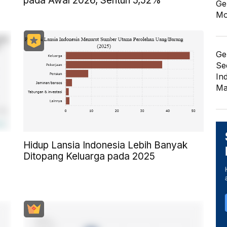
pada Awal 2026, Sentuh 5,52%
Ge
Mo
Ge
Se
In
Ma
Hidup Lansia Indonesia Lebih Banyak
Ditopang Keluarga pada 2025