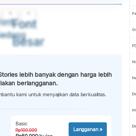
A
A
P
ont
Font
Gi
Sedang
Besar
P
Ni
tories lebih banyak dengan harga lebih
N
lakan berlangganan.
antu kami untuk menyajikan data berkualitas.
Ek
Im
Basic
Ek
Langganan
»
Rp100.000
Rp50.000
/bulan