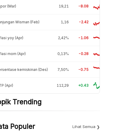
por (Mar)
19,21
-8.08
unjungan Wisman (Feb)
1,16
-2.42
flasi yoy (Apr)
2,42%
-1.06
flasi mom (Apr)
0,13%
-0.28
rsentase kemiskinan (Des)
7,50%
-0.75
P (Apr)
112,29
+0.43
opik Trending
ata Populer
Lihat Semua