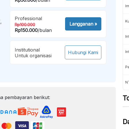
Im
Professional
,
K
Langganan
»
Rp100.000
Rp150.000
/bulan
In
Institutional
Hubungi Kami
In
Untuk organisasi
Pe
NT
T
a pembayaran berikut:
D