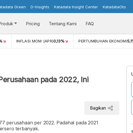
atadata Green
D-Insights
Katadata Insight Center
KatadataOto
Produk
Pricing
Tentang Kami
FAQ
%
INFLASI MOM (APR)
0,13%
PERTUMBUHAN EKONOMI
5,
Perusahaan pada 2022, Ini
Bagikan
77 perusahaan per 2022. Padahal pada 2021
ersero terbanyak.