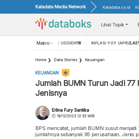
Katadata Media Network
Katadata.co.id
K
Lihat Topik
 (FEB)
1,16
NILAI TUKAR USD/IDR
Makro
18
INFLASI YOY (APR)
2,42
Home
Data Stories
Keuangan
KEUANGAN
Jumlah BUMN Turun Jadi 77 
Jenisnya
Erlina Fury Santika
18/12/2023 12:35 WIB
BPS mencatat, jumlah BUMN susut menjadi 
jumlahnya sebanyak 95 perusahaan. Jenis p