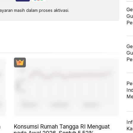
Ge
aran masih dalam proses aktivasi.
Gu
Pe
Ge
Gu
Pe
Pe
In
Me
In
a
Konsumsi Rumah Tangga RI Menguat
Ka