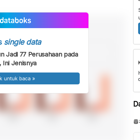
s
single data
 Jadi 77 Perusahaan pada
 Ini Jenisnya
k untuk baca
»
D