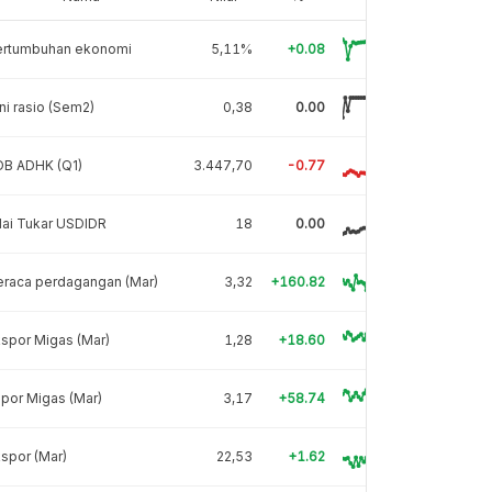
ertumbuhan ekonomi
5,11%
+0.08
ni rasio (Sem2)
0,38
0.00
DB ADHK (Q1)
3.447,70
-0.77
lai Tukar USDIDR
18
0.00
eraca perdagangan (Mar)
3,32
+160.82
spor Migas (Mar)
1,28
+18.60
por Migas (Mar)
3,17
+58.74
spor (Mar)
22,53
+1.62