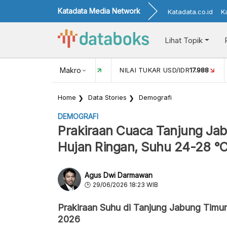
Katadata Media Network
Katadata.co.id
K
Lihat Topik
 (MEI)
1,38
NILAI TUKAR USD/IDR
Makro
17.988
INFLASI YOY (JU
Home
Data Stories
Demografi
DEMOGRAFI
Prakiraan Cuaca Tanjung Jabu
Hujan Ringan, Suhu 24-28 °
Agus Dwi Darmawan
29/06/2026 18:23 WIB
Prakiraan Suhu di Tanjung Jabung Timur
2026