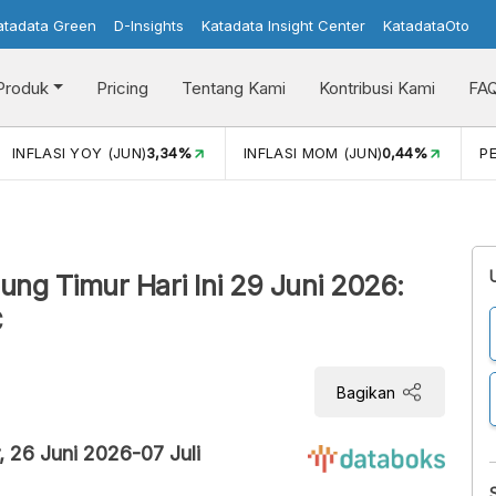
atadata Green
D-Insights
Katadata Insight Center
KatadataOto
Produk
Pricing
Tentang Kami
Kontribusi Kami
FA
N)
3,34%
INFLASI MOM (JUN)
0,44%
PERTUMBUHAN EKO
ng Timur Hari Ini 29 Juni 2026:
C
Bagikan
, 26 Juni 2026-07 Juli