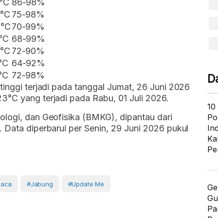
°C
86-98%
 °C
75-98%
 °C
70-99%
°C
68-99%
 °C
72-90%
°C
64-92%
°C
72-98%
D
tinggi terjadi pada tanggal Jumat, 26 Juni 2026
3°C yang terjadi pada Rabu, 01 Juli 2026.
10
ologi, dan Geofisika (BMKG), dipantau dari
Po
 Data diperbarui per Senin, 29 Juni 2026 pukul
In
Ka
Pe
uaca
#Jabung
#Update Me
Ge
Gu
Pa