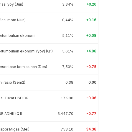
flasi yoy (Jun)
3,34%
+0.26
flasi mom (Jun)
0,44%
+0.16
ertumbuhan ekonomi
5,11%
+0.08
rtumbuhan ekonomi (yoy) (Q1)
5,61%
+4.08
rsentase kemiskinan (Des)
7,50%
-0.75
ni rasio (Sem2)
0,38
0.00
lai Tukar USDIDR
17.988
-0.36
DB ADHK (Q1)
3.447,70
-0.77
spor Migas (Mei)
758,10
-34.38