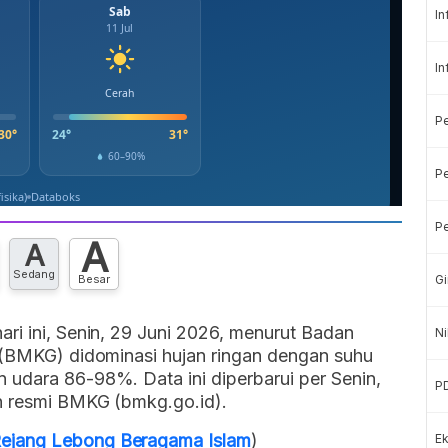
In
In
P
Pe
Pe
A
A
Sedang
Besar
Gi
ri ini, Senin, 29 Juni 2026, menurut Badan
Ni
a (BMKG) didominasi hujan ringan dengan suhu
 udara 86-98%. Data ini diperbarui per Senin,
P
n resmi BMKG (bmkg.go.id).
ejang Lebong Beragama Islam
)
Ek