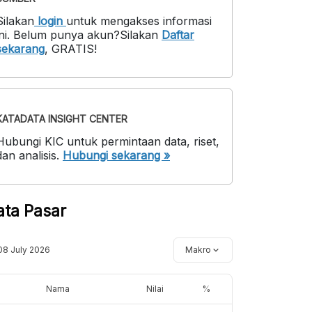
Silakan
login
untuk mengakses informasi
ni
.
Belum punya akun?
Silakan
Daftar
sekarang
,
GRATIS!
KATADATA INSIGHT CENTER
Hubungi KIC untuk permintaan data, riset,
dan analisis.
Hubungi sekarang »
ata Pasar
08 July 2026
Makro
Nama
Nilai
%