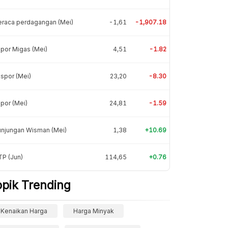
eraca perdagangan (Mei)
-1,61
-1,907.18
por Migas (Mei)
4,51
-1.82
spor (Mei)
23,20
-8.30
por (Mei)
24,81
-1.59
unjungan Wisman (Mei)
1,38
+10.69
P (Jun)
114,65
+0.76
opik Trending
Kenaikan Harga
Harga Minyak