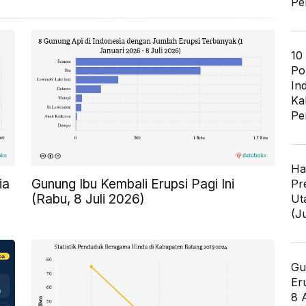
Pe
10
Po
In
Ka
Pe
Ha
ia
Gunung Ibu Kembali Erupsi Pagi Ini
Pr
(Rabu, 8 Juli 2026)
Ut
(J
Gu
Er
8 