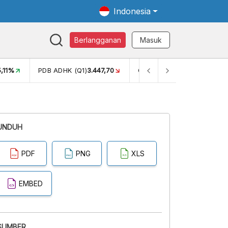
Indonesia
Berlangganan
Masuk
5,11%
PDB ADHK (Q1)
3.447,70
GINI RASIO (SEM2)
0,38
UNDUH
PDF
PNG
XLS
EMBED
SUMBER