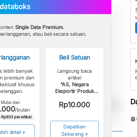
konten
Single Data Premium.
erlangganan, atau beli secara satuan.
rlangganan
Beli Satuan
s lebih banyak
Langsung baca
n premium dan
artikel
eksklusif khusus
“AS, Negara
pelanggan.
Eksportir Produk
Digital Terbesar
D
Mulai dari
Rp10.000
Global”.
.000
/bulan
 Rp833 per artikel
Dapatkan
bih detail »
Sekarang
»