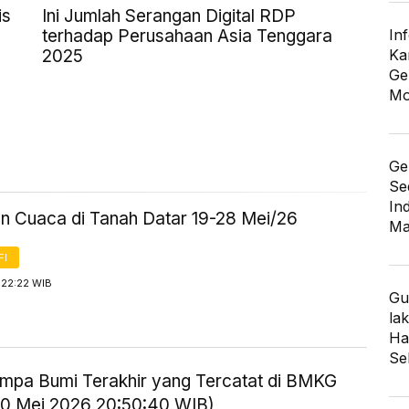
is
Ini Jumlah Serangan Digital RDP
terhadap Perusahaan Asia Tenggara
In
2025
Ka
Ge
Mo
Ge
Se
In
an Cuaca di Tanah Datar 19-28 Mei/26
Ma
FI
 22:22 WIB
Gu
lak
Har
Se
mpa Bumi Terakhir yang Tercatat di BMKG
20 Mei 2026 20:50:40 WIB)