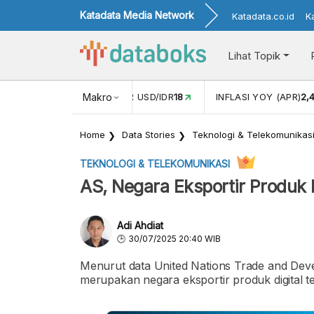
Katadata Media Network
Katadata.co.id
K
Lihat Topik
 (FEB)
1,16
NILAI TUKAR USD/IDR
Makro
18
INFLASI YOY (APR)
2,
Home
Data Stories
Teknologi & Telekomunikas
TEKNOLOGI & TELEKOMUNIKASI
AS, Negara Eksportir Produk D
Adi Ahdiat
30/07/2025 20:40 WIB
Menurut data United Nations Trade and De
merupakan negara eksportir produk digital te