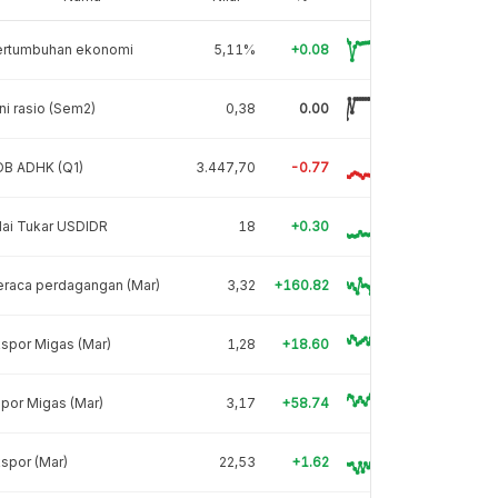
ertumbuhan ekonomi
5,11%
+0.08
ni rasio (Sem2)
0,38
0.00
DB ADHK (Q1)
3.447,70
-0.77
lai Tukar USDIDR
18
+0.30
eraca perdagangan (Mar)
3,32
+160.82
spor Migas (Mar)
1,28
+18.60
por Migas (Mar)
3,17
+58.74
spor (Mar)
22,53
+1.62