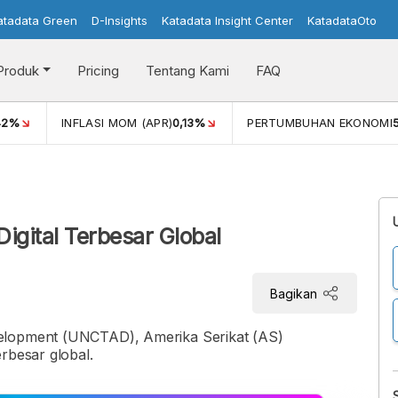
atadata Green
D-Insights
Katadata Insight Center
KatadataOto
Produk
Pricing
Tentang Kami
FAQ
42%
INFLASI MOM (APR)
0,13%
PERTUMBUHAN EKONOMI
i
igital Terbesar Global
Bagikan
velopment (UNCTAD), Amerika Serikat (AS)
rbesar global.