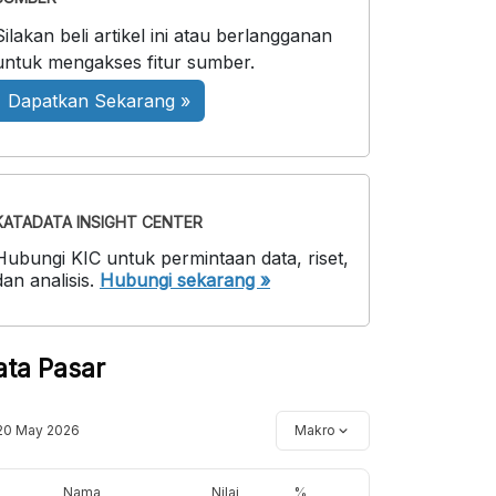
Silakan beli artikel ini atau berlangganan
untuk mengakses fitur sumber.
Dapatkan Sekarang »
KATADATA INSIGHT CENTER
Hubungi KIC untuk permintaan data, riset,
dan analisis.
Hubungi sekarang »
ata Pasar
20 May 2026
Makro
Nama
Nilai
%