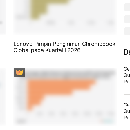
Lenovo Pimpin Pengiriman Chromebook
Global pada Kuartal I 2026
D
Ge
Gu
Pe
Ge
Gu
Pe