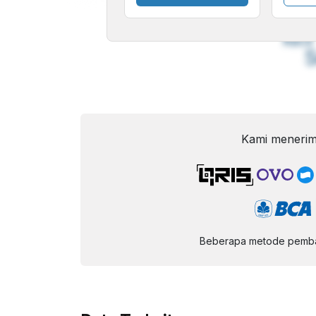
A
Font
F
Kecil
Kami menerim
Beberapa metode pembay