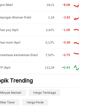
por (Mar)
19,21
-8.08
unjungan Wisman (Feb)
1,16
-2.42
flasi yoy (Apr)
2,42%
-1.06
flasi mom (Apr)
0,13%
-0.28
rsentase kemiskinan (Des)
7,50%
-0.75
P (Apr)
112,29
+0.43
opik Trending
Minyak Mentah
Harga Tembaga
Nilai Tukar
Harga Perak