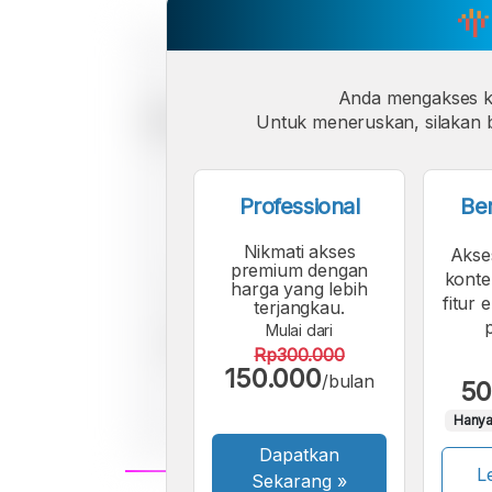
Anda mengakses 
Untuk meneruskan, silakan b
Professional
Be
Nikmati akses
Akse
premium dengan
konte
harga yang lebih
fitur 
terjangkau.
Mulai dari
Rp300.000
150.000
/bulan
50
Hanya
Dapatkan
Le
Sekarang
»