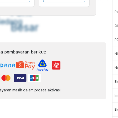
A
A
ont
Font
P
Sedang
Besar
Gi
P
a pembayaran berikut:
Ni
N
Ek
aran masih dalam proses aktivasi.
Im
Ek