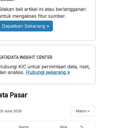
Silakan beli artikel ini atau berlangganan
untuk mengakses fitur sumber.
Dapatkan Sekarang »
KATADATA INSIGHT CENTER
Hubungi KIC untuk permintaan data, riset,
dan analisis.
Hubungi sekarang »
ata Pasar
29 June 2026
Makro
Nama
Nilai
%