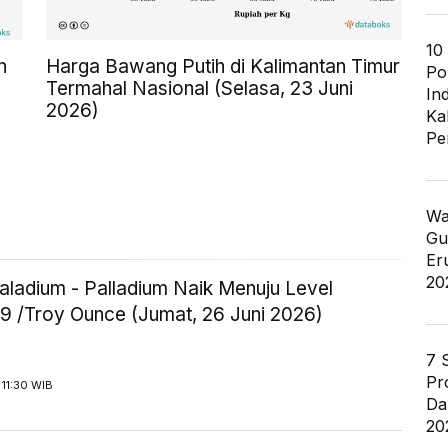
10
n
Harga Bawang Putih di Kalimantan Timur
Po
Termahal Nasional (Selasa, 23 Juni
In
2026)
Ka
Pe
Wa
Gu
Er
20
aladium - Palladium Naik Menuju Level
9 /Troy Ounce (Jumat, 26 Juni 2026)
7 
Pr
11:30 WIB
Da
20