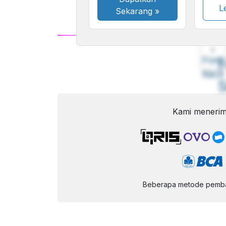
Le
Sekarang
»
A
Font
F
Kecil
Kami menerim
Beberapa metode pembay