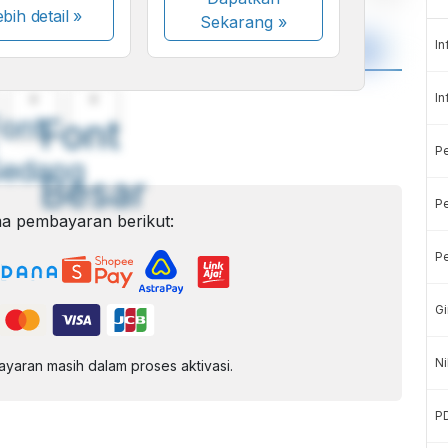
bih detail »
Sekarang
»
In
In
A
A
ont
Font
P
Sedang
Besar
Pe
a pembayaran berikut:
Pe
Gi
Ni
aran masih dalam proses aktivasi.
P