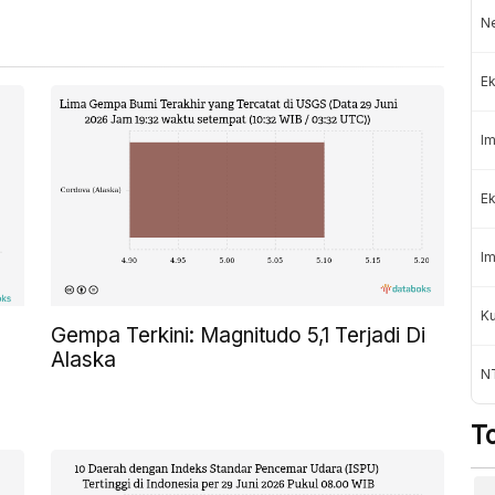
Ne
Ek
Im
Ek
Im
Ku
Gempa Terkini: Magnitudo 5,1 Terjadi Di
Alaska
N
T