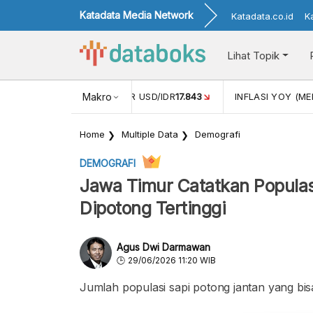
Katadata Media Network
Katadata.co.id
K
Lihat Topik
 (APR)
1,25
NILAI TUKAR USD/IDR
Makro
17.843
INFLASI YOY (MEI
Home
Multiple Data
Demografi
DEMOGRAFI
Jawa Timur Catatkan Populas
Dipotong Tertinggi
Agus Dwi Darmawan
29/06/2026 11:20 WIB
Jumlah populasi sapi potong jantan yang bisa 