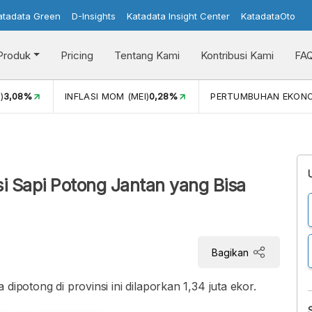
atadata Green
D-Insights
Katadata Insight Center
KatadataOto
Produk
Pricing
Tentang Kami
Kontribusi Kami
FA
)
3,08%
INFLASI MOM (MEI)
0,28%
PERTUMBUHAN EKON
i Sapi Potong Jantan yang Bisa
Bagikan
dipotong di provinsi ini dilaporkan 1,34 juta ekor.