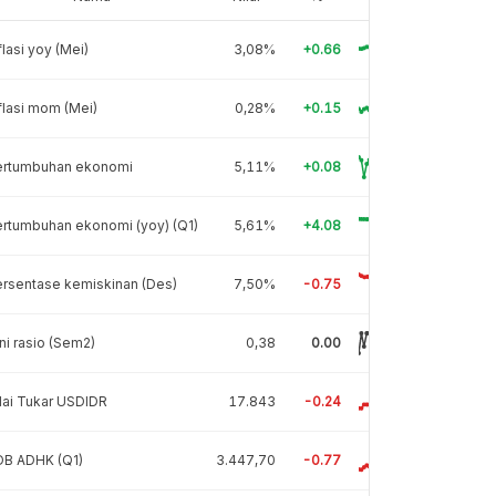
flasi yoy (Mei)
3,08%
+0.66
flasi mom (Mei)
0,28%
+0.15
ertumbuhan ekonomi
5,11%
+0.08
rtumbuhan ekonomi (yoy) (Q1)
5,61%
+4.08
rsentase kemiskinan (Des)
7,50%
-0.75
ni rasio (Sem2)
0,38
0.00
lai Tukar USDIDR
17.843
-0.24
DB ADHK (Q1)
3.447,70
-0.77