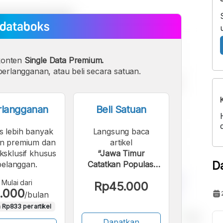
konten
Single Data Premium.
erlangganan, atau beli secara satuan.
rlangganan
Beli Satuan
s lebih banyak
Langsung baca
n premium dan
artikel
eksklusif khusus
“Jawa Timur
D
pelanggan.
Catatkan Populasi
Sapi Potong Jantan
Mulai dari
Rp45.000
yang Bisa Dipotong
.000
/bulan
Tertinggi”.
 Rp833 per artikel
Dapatkan