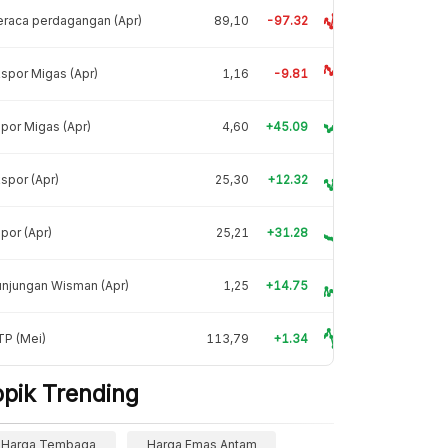
raca perdagangan (Apr)
89,10
-97.32
spor Migas (Apr)
1,16
-9.81
por Migas (Apr)
4,60
+45.09
spor (Apr)
25,30
+12.32
por (Apr)
25,21
+31.28
njungan Wisman (Apr)
1,25
+14.75
TP (Mei)
113,79
+1.34
opik Trending
Harga Tembaga
Harga Emas Antam