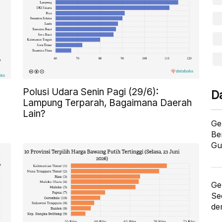
Polusi Udara Senin Pagi (29/6):
D
Lampung Terparah, Bagaimana Daerah
Lain?
Ge
Be
Gu
Ge
Se
de