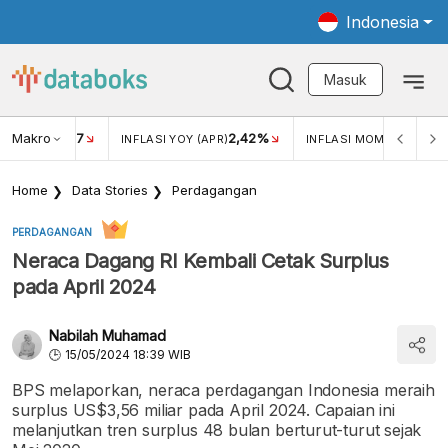
Indonesia
Masuk
Makro
17
2,42%
0,4
KAR USD/IDR
INFLASI YOY (APR)
INFLASI MOM (MAR)
Home
Data Stories
Perdagangan
PERDAGANGAN
Neraca Dagang RI Kembali Cetak Surplus
pada April 2024
Nabilah Muhamad
15/05/2024 18:39 WIB
BPS melaporkan, neraca perdagangan Indonesia meraih
surplus US$3,56 miliar pada April 2024. Capaian ini
melanjutkan tren surplus 48 bulan berturut-turut sejak