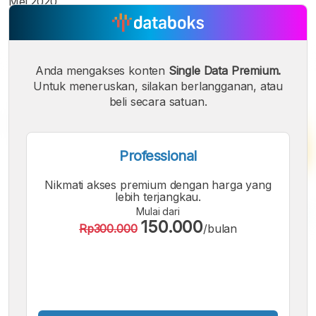
Mei 2020.
Anda mengakses konten
Single Data Premium.
Untuk meneruskan, silakan berlangganan, atau
beli secara satuan.
Professional
Nikmati akses premium dengan harga yang
lebih terjangkau.
Mulai dari
150.000
Rp300.000
/bulan
A
A
A
Font
Font
Font
Kecil
Sedang
Besar