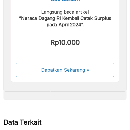
Langsung baca artikel
“Neraca Dagang RI Kembali Cetak Surplus
pada April 2024”.
Kami menerima pembayaran berikut:
Rp10.000
Dapatkan Sekarang
»
Beberapa metode pembayaran masih dalam
proses aktivasi.
Data Terkait