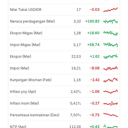
Nilai Tukar USDIDR
17
-0.03
Neraca perdagangan (Mar)
3,32
+160.82
Ekspor Migas (Mar)
1,28
+18.60
Impor Migas (Mar)
3,17
+58.74
Ekspor (Mar)
22,53
+1.62
Impor (Mar)
19,21
-8.08
Kunjungan Wisman (Feb)
1,16
-2.42
Inflasi yoy (Apr)
2,42%
-1.06
Inflasi mom (Mar)
0,41%
-0.27
Persentase kemiskinan (Des)
7,50%
-0.75
NTP (Apr)
112,29
+0.43