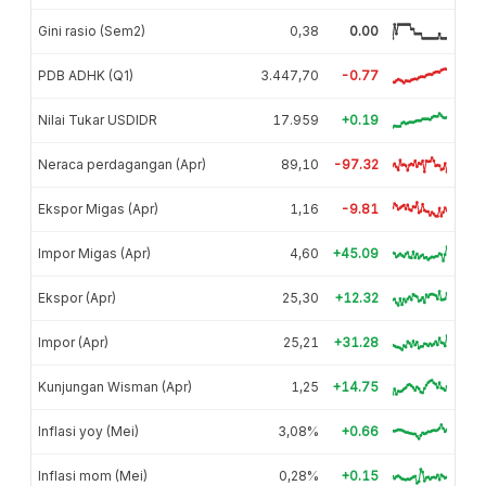
Gini rasio (Sem2)
0,38
0.00
PDB ADHK (Q1)
3.447,70
-0.77
Nilai Tukar USDIDR
17.959
+0.19
Neraca perdagangan (Apr)
89,10
-97.32
Ekspor Migas (Apr)
1,16
-9.81
Impor Migas (Apr)
4,60
+45.09
Ekspor (Apr)
25,30
+12.32
Impor (Apr)
25,21
+31.28
Kunjungan Wisman (Apr)
1,25
+14.75
Inflasi yoy (Mei)
3,08%
+0.66
Inflasi mom (Mei)
0,28%
+0.15