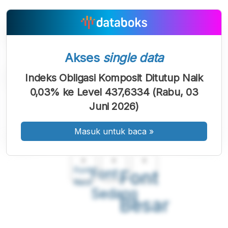
Akses
single data
Indeks Obligasi Komposit Ditutup Naik
0,03% ke Level 437,6334 (Rabu, 03
Juni 2026)
Masuk untuk baca
»
A
A
A
Font
Font
Font
Kecil
Sedang
Besar