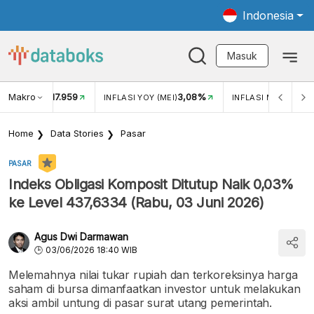
Indonesia
Masuk
Makro
17.959
3,08%
UKAR USD/IDR
INFLASI YOY (MEI)
INFLASI MOM (MEI)
Home
Data Stories
Pasar
PASAR
Indeks Obligasi Komposit Ditutup Naik 0,03%
ke Level 437,6334 (Rabu, 03 Juni 2026)
Agus Dwi Darmawan
03/06/2026 18:40 WIB
Melemahnya nilai tukar rupiah dan terkoreksinya harga
saham di bursa dimanfaatkan investor untuk melakukan
aksi ambil untung di pasar surat utang pemerintah.