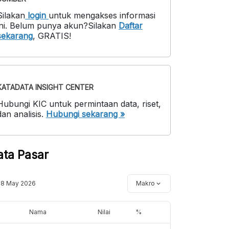
Silakan
login
untuk mengakses informasi
ni
.
Belum punya akun?
Silakan
Daftar
sekarang
,
GRATIS!
KATADATA INSIGHT CENTER
Hubungi KIC untuk permintaan data, riset,
dan analisis.
Hubungi sekarang »
ata Pasar
18 May 2026
Makro
Nama
Nilai
%