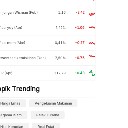
unjungan Wisman (Feb)
1,16
-2.42
flasi yoy (Apr)
2,42%
-1.06
flasi mom (Mar)
0,41%
-0.27
rsentase kemiskinan (Des)
7,50%
-0.75
P (Apr)
112,29
+0.43
opik Trending
Harga Emas
Pengeluaran Makanan
Agama Islam
Pelaku Usaha
Nilai Kerugian
Real Estat