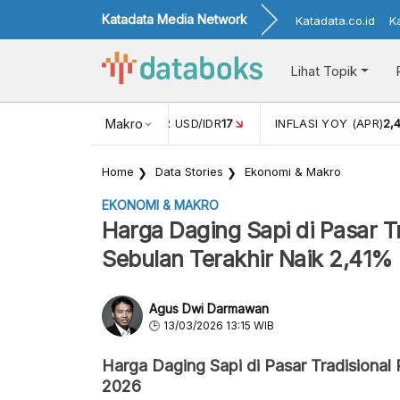
Katadata Media Network
Katadata.co.id
K
Lihat Topik
 (FEB)
1,16
NILAI TUKAR USD/IDR
Makro
17
INFLASI YOY (APR)
2,
Home
Data Stories
Ekonomi & Makro
EKONOMI & MAKRO
Harga Daging Sapi di Pasar T
Sebulan Terakhir Naik 2,41%
Agus Dwi Darmawan
13/03/2026 13:15 WIB
Harga Daging Sapi di Pasar Tradisional
2026