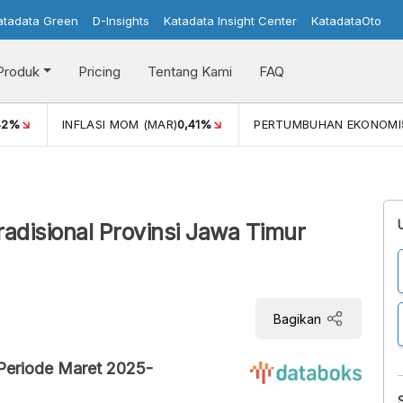
atadata Green
D-Insights
Katadata Insight Center
KatadataOto
Produk
Pricing
Tentang Kami
FAQ
42%
INFLASI MOM (MAR)
0,41%
PERTUMBUHAN EKONOMI
radisional Provinsi Jawa Timur
Bagikan
 Periode Maret 2025-