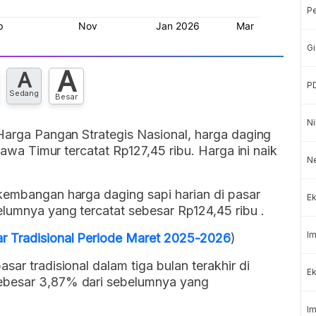
P
Gi
A
A
P
Sedang
Besar
Ni
 Harga Pangan Strategis Nasional, harga daging
 Jawa Timur tercatat Rp127,45 ribu. Harga ini naik
N
rkembangan harga daging sapi harian di pasar
Ek
elumnya yang tercatat sebesar Rp124,45 ribu .
Im
r Tradisional Periode Maret 2025-2026
)
sar tradisional dalam tiga bulan terakhir di
Ek
ebesar 3,87% dari sebelumnya yang
Im