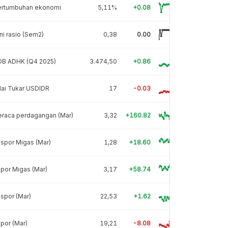
ertumbuhan ekonomi
5,11%
+0.08
ni rasio (Sem2)
0,38
0.00
DB ADHK (Q4 2025)
3.474,50
+0.86
lai Tukar USDIDR
17
-0.03
eraca perdagangan (Mar)
3,32
+160.82
spor Migas (Mar)
1,28
+18.60
por Migas (Mar)
3,17
+58.74
spor (Mar)
22,53
+1.62
por (Mar)
19,21
-8.08