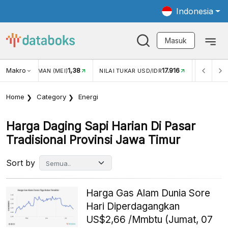
Indonesia
Masuk
Makro
1,38
17.916
JUNGAN WISMAN (MEI)
NILAI TUKAR USD/IDR
INFLASI Y
Home
Category
Energi
Harga Daging Sapi Harian Di Pasar
Tradisional Provinsi Jawa Timur
Sort by
Harga Gas Alam Dunia Sore
Hari Diperdagangkan
US$2,66 /Mmbtu (Jumat, 07