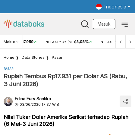
Indonesia
Masuk
Makro
17.959
3,08%
UKAR USD/IDR
INFLASI YOY (MEI)
INFLASI MOM (MEI)
Home
Data Stories
Pasar
PASAR
Rupiah Tembus Rp17.931 per Dolar AS (Rabu,
3 Juni 2026)
Erlina Fury Santika
03/06/2026 17:37 WIB
Nilai Tukar Dolar Amerika Serikat terhadap Rupiah
(6 Mei-3 Juni 2026)