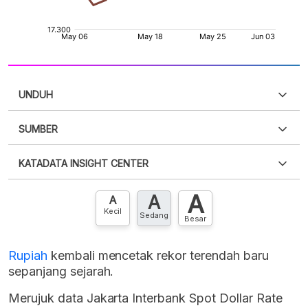
UNDUH
SUMBER
PDF
PNG
Silakan
login
untuk mengakses informasi ini
.
Belum
KATADATA INSIGHT CENTER
punya akun?
Silakan
Daftar sekarang
,
GRATIS!
XLS
EMBED
A
A
Hubungi sekarang »
A
Kecil
Sedang
Besar
Rupiah
kembali mencetak rekor terendah baru
sepanjang sejarah.
Merujuk data Jakarta Interbank Spot Dollar Rate