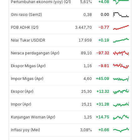
Pertumbuhan ekonomi (yoy) (Q1)
5,61%
+4.08
Gini rasio (Sem2)
0,38
0.00
PDB ADHK (Q1)
3.447,70
-0.77
Nilai Tukar USDIDR
17.959
+0.19
Neraca perdagangan (Apr)
89,10
-97.32
Ekspor Migas (Apr)
1,16
-9.81
Impor Migas (Apr)
4,60
+45.09
Ekspor (Apr)
25,30
+12.32
Impor (Apr)
25,21
+31.28
Kunjungan Wisman (Apr)
1,25
+14.75
Inflasi yoy (Mei)
3,08%
+0.66