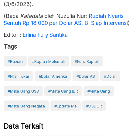
(3/6/2026).
(Baca
Katadata
oleh Nuzulia Nur:
Rupiah Nyaris
Sentuh Rp 18.000 per Dolar AS, BI Siap Intervensi
)
Editor :
Erlina Fury Santika
Tags
#Rupiah
#Rupiah Melemah
#kurs Rupiah
#Nilai Tukar
#Dolar Amerika
#Dolar AS
#Dolar
#Mata Uang USD
#Mata Uang IDR
#mata Uang
#Mata Uang Negara
#Update Me
#JISDOR
Data Terkait