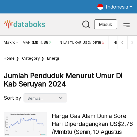
Indonesia
Masuk
Makro
18
2,88%
ILAI TUKAR USD/IDR
INFLASI YOY (JUL)
INFLASI MOM (J
Home
Category
Energi
Jumlah Penduduk Menurut Umur Di
Kab Seruyan 2024
Sort by
Harga Gas Alam Dunia Sore
Hari Diperdagangkan US$2,76
/Mmbtu (Senin, 10 Agustus