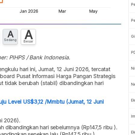
P
Pe
A
A
Gi
Sedang
Besar
P
ber: PIHPS / Bank Indonesia.
ngkulu hari ini, Jumat, 12 Juni 2026, tercatat
Ni
board Pusat Informasi Harga Pangan Strategis
t tidak berubah (stabil) dibandingkan hari
Ne
Ek
ju Level US$3,12 /Mmbtu (Jumat, 12 Juni
Im
ni 2026).
ah dibandingkan hari sebelumnya (Rp147,5 ribu ).
Ek
bandingkan sepekan lalu (Rp147,5 ribu ).