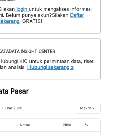
Silakan
login
untuk mengakses informasi
ni
.
Belum punya akun?
Silakan
Daftar
sekarang
,
GRATIS!
KATADATA INSIGHT CENTER
Hubungi KIC untuk permintaan data, riset,
dan analisis.
Hubungi sekarang »
ata Pasar
13 June 2026
Makro
Nama
Nilai
%