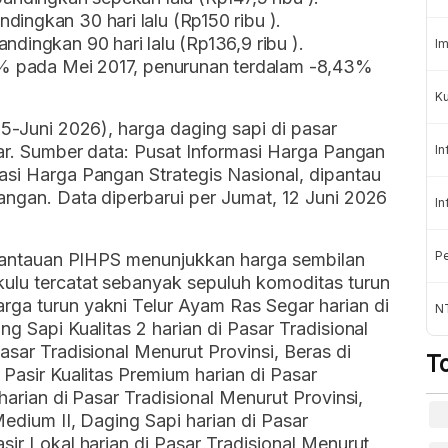
dingkan 30 hari lalu (Rp150 ribu ).
ndingkan 90 hari lalu (Rp136,9 ribu ).
Im
8,0% pada Mei 2017, penurunan terdalam -8,43%
Ku
25-Juni 2026), harga daging sapi di pasar
atar. Sumber data: Pusat Informasi Harga Pangan
In
asi Harga Pangan Strategis Nasional, dipantau
angan. Data diperbarui per Jumat, 12 Juni 2026
In
Pe
, pantauan PIHPS menunjukkan harga sembilan
kulu tercatat sebanyak sepuluh komoditas turun
rga turun yakni Telur Ayam Ras Segar harian di
N
ng Sapi Kualitas 2 harian di Pasar Tradisional
asar Tradisional Menurut Provinsi, Beras di
T
 Pasir Kualitas Premium harian di Pasar
harian di Pasar Tradisional Menurut Provinsi,
Medium II, Daging Sapi harian di Pasar
sir Lokal harian di Pasar Tradisional Menurut