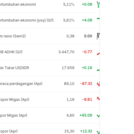
ertumbuhan ekonomi
5,11%
+0.08
rtumbuhan ekonomi (yoy) (Q1)
5,61%
+4.08
ni rasio (Sem2)
0,38
0.00
DB ADHK (Q1)
3.447,70
-0.77
lai Tukar USDIDR
17.959
+0.19
raca perdagangan (Apr)
89,10
-97.32
spor Migas (Apr)
1,16
-9.81
por Migas (Apr)
4,60
+45.09
spor (Apr)
25,30
+12.32