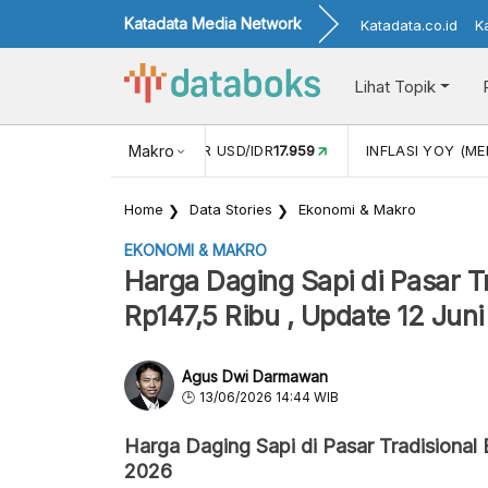
Katadata Media Network
Katadata.co.id
K
Lihat Topik
 (APR)
1,25
NILAI TUKAR USD/IDR
Makro
17.959
INFLASI YOY (MEI
Home
Data Stories
Ekonomi & Makro
EKONOMI & MAKRO
Harga Daging Sapi di Pasar Tra
Rp147,5 Ribu , Update 12 Jun
Agus Dwi Darmawan
13/06/2026 14:44 WIB
Harga Daging Sapi di Pasar Tradisional
2026