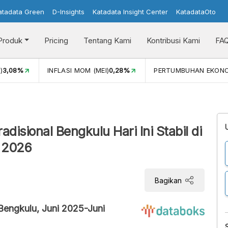
atadata Green
D-Insights
Katadata Insight Center
KatadataOto
Produk
Pricing
Tentang Kami
Kontribusi Kami
FA
)
3,08%
INFLASI MOM (MEI)
0,28%
PERTUMBUHAN EKON
disional Bengkulu Hari Ini Stabil di
i 2026
Bagikan
 Bengkulu, Juni 2025-Juni