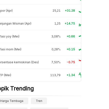
por (Apr)
25,21
+31.28
njungan Wisman (Apr)
1,25
+14.75
flasi yoy (Mei)
3,08%
+0.66
flasi mom (Mei)
0,28%
+0.15
rsentase kemiskinan (Des)
7,50%
-0.75
TP (Mei)
113,79
+1.34
opik Trending
Harga Tembaga
Tren