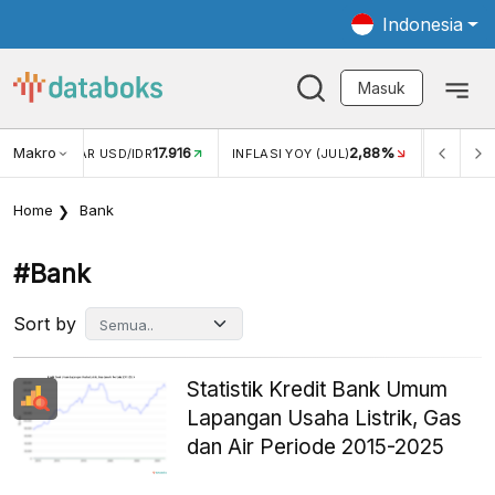
Indonesia
Masuk
Makro
17.916
2,88%
-
KAR USD/IDR
INFLASI YOY (JUL)
INFLASI MOM (JUL)
Home
Bank
#bank
Sort by
Statistik Kredit Bank Umum
Lapangan Usaha Listrik, Gas
dan Air Periode 2015-2025