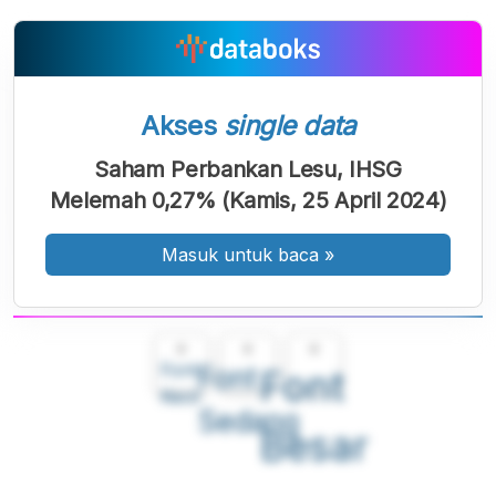
Akses
single data
Saham Perbankan Lesu, IHSG
Melemah 0,27% (Kamis, 25 April 2024)
Masuk untuk baca
»
A
A
A
Font
Font
Font
Kecil
Sedang
Besar