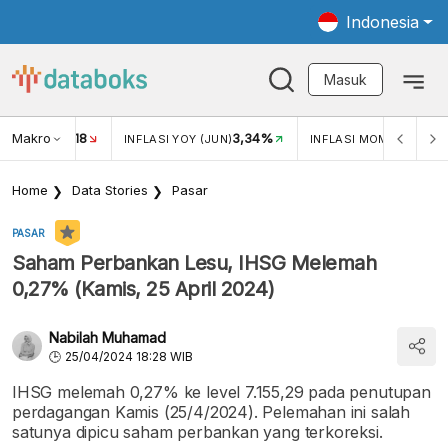
Indonesia
Masuk
Makro
18
3,34%
0,
UKAR USD/IDR
INFLASI YOY (JUN)
INFLASI MOM (JUN)
Home
Data Stories
Pasar
PASAR
Saham Perbankan Lesu, IHSG Melemah
0,27% (Kamis, 25 April 2024)
Nabilah Muhamad
25/04/2024 18:28 WIB
IHSG melemah 0,27% ke level 7.155,29 pada penutupan
perdagangan Kamis (25/4/2024). Pelemahan ini salah
satunya dipicu saham perbankan yang terkoreksi.