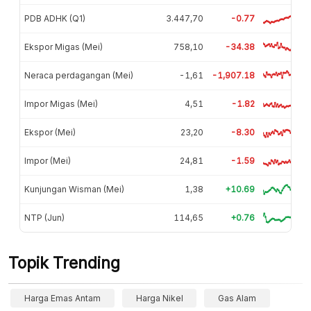
PDB ADHK (Q1)
3.447,70
-0.77
Ekspor Migas (Mei)
758,10
-34.38
Neraca perdagangan (Mei)
-1,61
-1,907.18
Impor Migas (Mei)
4,51
-1.82
Ekspor (Mei)
23,20
-8.30
Impor (Mei)
24,81
-1.59
Kunjungan Wisman (Mei)
1,38
+10.69
NTP (Jun)
114,65
+0.76
Topik Trending
Harga Emas Antam
Harga Nikel
Gas Alam