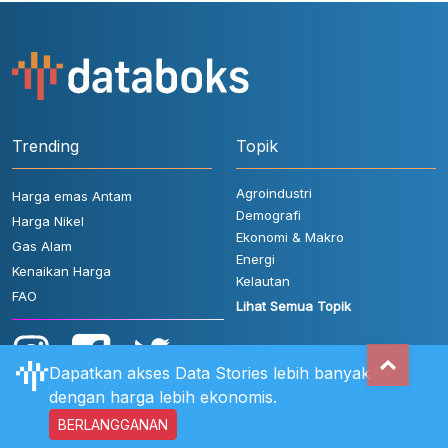
Trending
Topik
Agroindustri
Harga emas Antam
Demografi
Harga Nikel
Ekonomi & Makro
Gas Alam
Energi
Kenaikan Harga
Kelautan
FAO
Lihat Semua Topik
Dapatkan akses Data Stories lebih banyak
dengan harga lebih ekonomis.
BERLANGGANAN
Aturan Pengguna
FAQ
Hubungi Kami
Kebijakan Privasi
Disclaimer