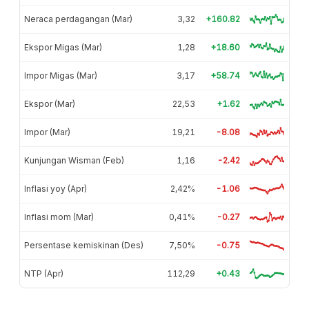
Neraca perdagangan (Mar)
3,32
+160.82
Ekspor Migas (Mar)
1,28
+18.60
Impor Migas (Mar)
3,17
+58.74
Ekspor (Mar)
22,53
+1.62
Impor (Mar)
19,21
-8.08
Kunjungan Wisman (Feb)
1,16
-2.42
Inflasi yoy (Apr)
2,42%
-1.06
Inflasi mom (Mar)
0,41%
-0.27
Persentase kemiskinan (Des)
7,50%
-0.75
NTP (Apr)
112,29
+0.43