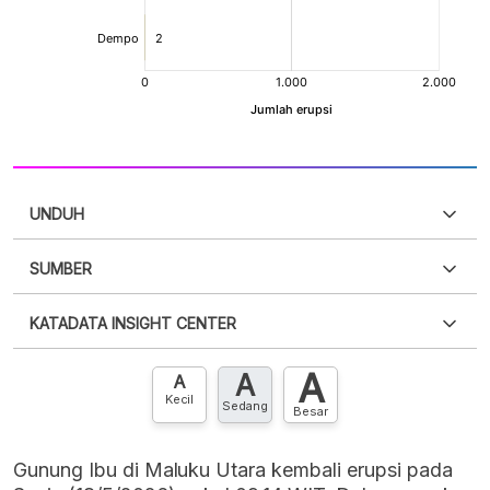
UNDUH
SUMBER
PDF
PNG
Silakan
login
untuk mengakses informasi ini
.
Belum
KATADATA INSIGHT CENTER
punya akun?
Silakan
Daftar sekarang
,
GRATIS!
XLS
EMBED
A
A
Hubungi sekarang »
A
Kecil
Sedang
Besar
Gunung Ibu di Maluku Utara kembali erupsi pada