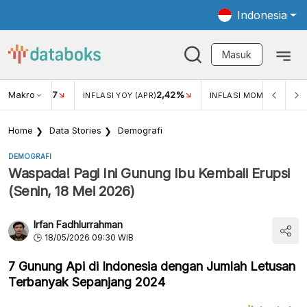
Indonesia
Masuk
Makro
17
2,42%
0,4
KAR USD/IDR
INFLASI YOY (APR)
INFLASI MOM (MAR)
Home
Data Stories
Demografi
DEMOGRAFI
Waspada! Pagi Ini Gunung Ibu Kembali Erupsi
(Senin, 18 Mei 2026)
Irfan Fadhlurrahman
18/05/2026 09:30 WIB
7 Gunung Api di Indonesia dengan Jumlah Letusan
Terbanyak Sepanjang 2024