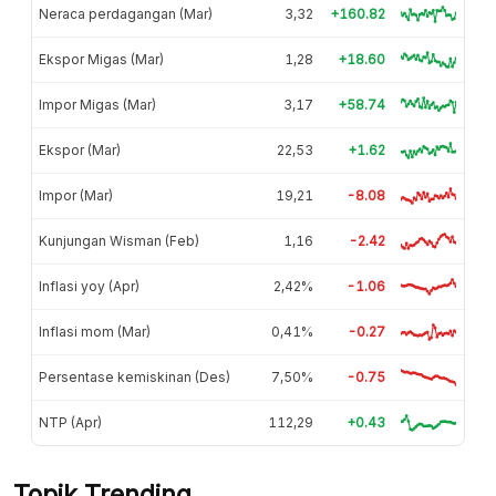
Neraca perdagangan (Mar)
3,32
+160.82
Ekspor Migas (Mar)
1,28
+18.60
Impor Migas (Mar)
3,17
+58.74
Ekspor (Mar)
22,53
+1.62
Impor (Mar)
19,21
-8.08
Kunjungan Wisman (Feb)
1,16
-2.42
Inflasi yoy (Apr)
2,42%
-1.06
Inflasi mom (Mar)
0,41%
-0.27
Persentase kemiskinan (Des)
7,50%
-0.75
NTP (Apr)
112,29
+0.43
Topik Trending