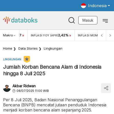
Indonesia
Masuk
Makro
17
2,42%
0,4
KAR USD/IDR
INFLASI YOY (APR)
INFLASI MOM (MAR)
Home
Data Stories
Lingkungan
LINGKUNGAN
Jumlah Korban Bencana Alam di Indonesia
hingga 8 Juli 2025
Akbar Ridwan
08/07/2025 11:00 WIB
Per 8 Juli 2025, Badan Nasional Penanggulangan
Bencana (BNPB) mencatat jutaan penduduk Indonesia
menjadi korban bencana alam sepanjang 2025.