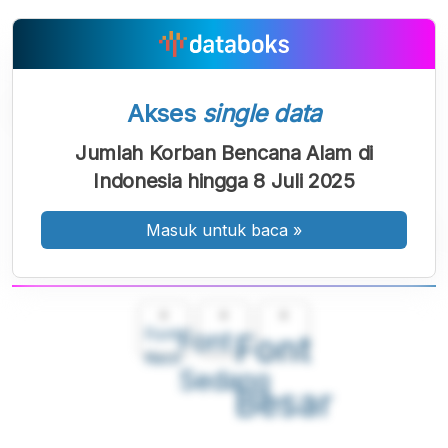
Akses
single data
Jumlah Korban Bencana Alam di
Indonesia hingga 8 Juli 2025
Masuk untuk baca
»
A
A
A
Font
Font
Font
Kecil
Sedang
Besar