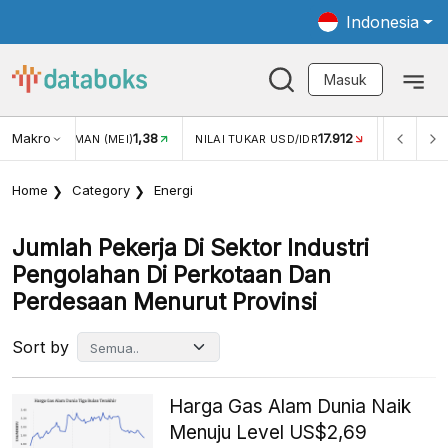
Indonesia
Masuk
Makro
1,38
17.912
JUNGAN WISMAN (MEI)
NILAI TUKAR USD/IDR
INFLASI Y
Home
Category
Energi
Jumlah Pekerja Di Sektor Industri
Pengolahan Di Perkotaan Dan
Perdesaan Menurut Provinsi
Sort by
Harga Gas Alam Dunia Naik
Menuju Level US$2,69