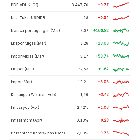
PDB ADHK (Q1)
3.447,70
-0.77
Nilai Tukar USDIDR
18
-0.54
Neraca perdagangan (Mar)
3,32
+160.82
Ekspor Migas (Mar)
1,28
+18.60
Impor Migas (Mar)
3,17
+58.74
Ekspor (Mar)
22,53
+1.62
Impor (Mar)
19,21
-8.08
Kunjungan Wisman (Feb)
1,16
-2.42
Inflasi yoy (Apr)
2,42%
-1.06
Inflasi mom (Apr)
0,13%
-0.28
Persentase kemiskinan (Des)
7,50%
-0.75