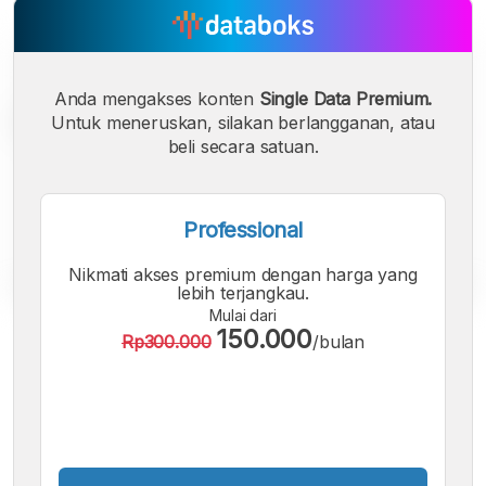
Anda mengakses konten
Single Data Premium.
Untuk meneruskan, silakan berlangganan, atau
beli secara satuan.
Professional
Nikmati akses premium dengan harga yang
lebih terjangkau.
Mulai dari
A
A
A
150.000
Rp300.000
/bulan
Font
Font
Font
Kecil
Sedang
Besar