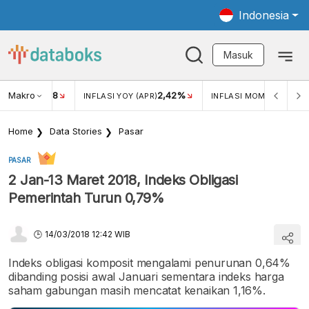
Indonesia
Masuk
Makro
18
2,42%
0,1
KAR USD/IDR
INFLASI YOY (APR)
INFLASI MOM (APR)
Home
Data Stories
Pasar
PASAR
2 Jan-13 Maret 2018, Indeks Obligasi
Pemerintah Turun 0,79%
14/03/2018 12:42 WIB
Indeks obligasi komposit mengalami penurunan 0,64%
dibanding posisi awal Januari sementara indeks harga
saham gabungan masih mencatat kenaikan 1,16%.