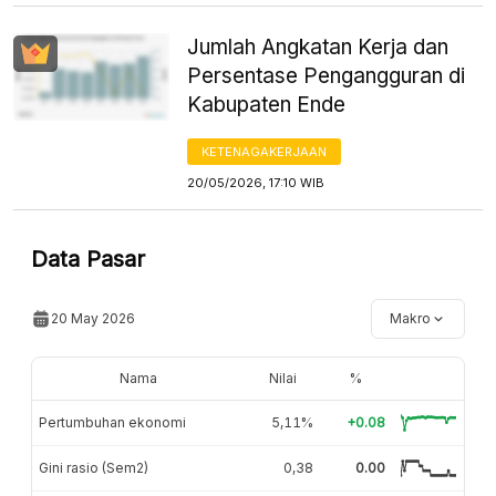
Jumlah Angkatan Kerja dan
Persentase Pengangguran di
Kabupaten Ende
KETENAGAKERJAAN
20/05/2026, 17:10 WIB
Data Pasar
20 May 2026
Makro
Nama
Nilai
%
Pertumbuhan ekonomi
5,11%
+0.08
Gini rasio (Sem2)
0,38
0.00