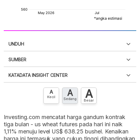
UNDUH
SUMBER
PDF
PNG
Silakan
login
untuk mengakses informasi ini
.
Belum
KATADATA INSIGHT CENTER
punya akun?
Silakan
Daftar sekarang
,
GRATIS!
XLS
EMBED
A
A
Hubungi sekarang »
A
Kecil
Sedang
Besar
Investing.com mencatat harga gandum kontrak
tiga bulan - us wheat futures pada hari ini naik
1,11% menuju level US$ 638.25 bushel. Kenaikan
harga ini termasuk yang cukup tinggi dibandingkan