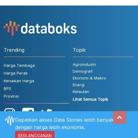
Trending
Topik
Agroindustri
Harga Tembaga
Demografi
Harga Perak
Ekonomi & Makro
Kenaikan Harga
Energi
BPS
Kelautan
Provinsi
Lihat Semua Topik
Dapatkan akses Data Stories lebih banyak
dengan harga lebih ekonomis.
BERLANGGANAN