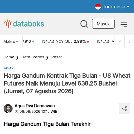
Indonesia
Masuk
Makro
17.916
2,88%
-
KAR USD/IDR
INFLASI YOY (JUL)
INFLASI MOM (JUL)
Home
Data Stories
Pasar
PASAR
Harga Gandum Kontrak Tiga Bulan - US Wheat
Futures Naik Menuju Level 638.25 Bushel
(Jumat, 07 Agustus 2026)
Agus Dwi Darmawan
08/08/2026 10:15 WIB
Harga Gandum Tiga Bulan Terakhir