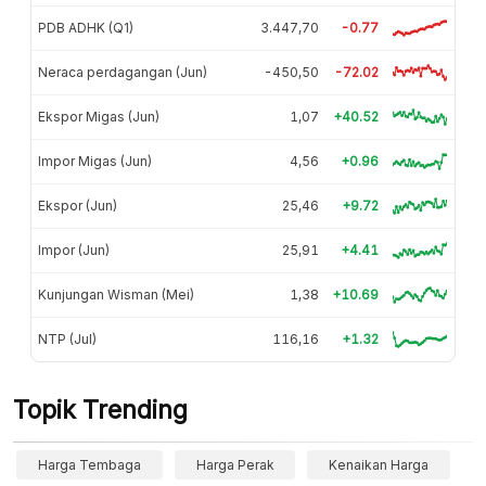
PDB ADHK (Q1)
3.447,70
-0.77
Neraca perdagangan (Jun)
-450,50
-72.02
Ekspor Migas (Jun)
1,07
+40.52
Impor Migas (Jun)
4,56
+0.96
Ekspor (Jun)
25,46
+9.72
Impor (Jun)
25,91
+4.41
Kunjungan Wisman (Mei)
1,38
+10.69
NTP (Jul)
116,16
+1.32
Topik Trending
Harga Tembaga
Harga Perak
Kenaikan Harga