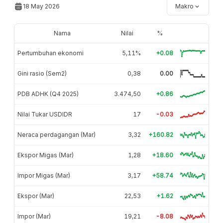
18 May 2026
Makro
Nama
Nilai
%
Pertumbuhan ekonomi
5,11%
+0.08
Gini rasio (Sem2)
0,38
0.00
PDB ADHK (Q4 2025)
3.474,50
+0.86
Nilai Tukar USDIDR
17
-0.03
Neraca perdagangan (Mar)
3,32
+160.82
Ekspor Migas (Mar)
1,28
+18.60
Impor Migas (Mar)
3,17
+58.74
Ekspor (Mar)
22,53
+1.62
Impor (Mar)
19,21
-8.08