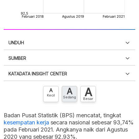
UNDUH
SUMBER
PDF
PNG
Silakan
login
untuk mengakses informasi ini
.
Belum
KATADATA INSIGHT CENTER
punya akun?
Silakan
Daftar sekarang
,
GRATIS!
XLS
EMBED
A
A
Hubungi sekarang »
A
Kecil
Sedang
Besar
Badan Pusat Statistik (BPS) mencatat, tingkat
kesempatan kerja
secara nasional sebesar 93,74%
pada Februari 2021. Angkanya naik dari Agustus
2020 yang sebesar 92,93%.