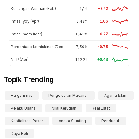
Kunjungan Wisman (Feb)
1,16
-2.42
Inflasi yoy (Apr)
2,42%
-1.06
Inflasi mom (Mar)
0,41%
-0.27
Persentase kemiskinan (Des)
7,50%
-0.75
NTP (Apr)
112,29
+0.43
Topik Trending
Harga Emas
Pengeluaran Makanan
Agama Islam
Pelaku Usaha
Nilai Kerugian
Real Estat
Kapitalisasi Pasar
Angka Stunting
Penduduk
Daya Beli