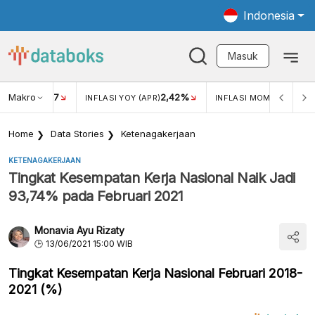
Indonesia
Masuk
Makro
17
2,42%
0,4
KAR USD/IDR
INFLASI YOY (APR)
INFLASI MOM (MAR)
Home
Data Stories
Ketenagakerjaan
KETENAGAKERJAAN
Tingkat Kesempatan Kerja Nasional Naik Jadi
93,74% pada Februari 2021
Monavia Ayu Rizaty
13/06/2021 15:00 WIB
Tingkat Kesempatan Kerja Nasional Februari 2018-
2021 (%)