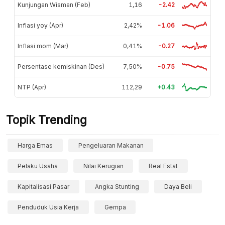
Kunjungan Wisman (Feb)
1,16
-2.42
Inflasi yoy (Apr)
2,42%
-1.06
Inflasi mom (Mar)
0,41%
-0.27
Persentase kemiskinan (Des)
7,50%
-0.75
NTP (Apr)
112,29
+0.43
Topik Trending
Harga Emas
Pengeluaran Makanan
Pelaku Usaha
Nilai Kerugian
Real Estat
Kapitalisasi Pasar
Angka Stunting
Daya Beli
Penduduk Usia Kerja
Gempa