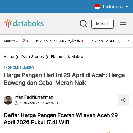
Indonesia
Masuk
Makro
17
2,42%
0,4
KAR USD/IDR
INFLASI YOY (APR)
INFLASI MOM (MAR)
Home
Data Stories
Ekonomi & Makro
EKONOMI & MAKRO
Harga Pangan Hari Ini 29 April di Aceh: Harga
Bawang dan Cabai Merah Naik
Irfan Fadhlurrahman
29/04/2026 17:46 WIB
Daftar Harga Pangan Eceran Wilayah Aceh 29
April 2026 Pukul 17.41 WIB