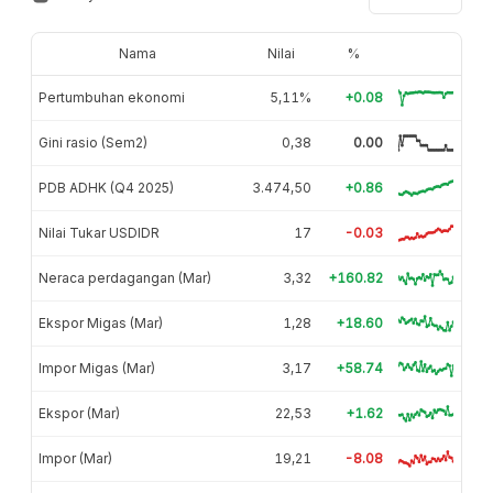
Nama
Nilai
%
Pertumbuhan ekonomi
5,11%
+0.08
Gini rasio (Sem2)
0,38
0.00
PDB ADHK (Q4 2025)
3.474,50
+0.86
Nilai Tukar USDIDR
17
-0.03
Neraca perdagangan (Mar)
3,32
+160.82
Ekspor Migas (Mar)
1,28
+18.60
Impor Migas (Mar)
3,17
+58.74
Ekspor (Mar)
22,53
+1.62
Impor (Mar)
19,21
-8.08