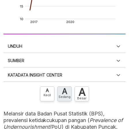
UNDUH
SUMBER
PDF
PNG
Silakan
login
untuk mengakses informasi ini
.
Belum
KATADATA INSIGHT CENTER
punya akun?
Silakan
Daftar sekarang
,
GRATIS!
XLS
EMBED
A
A
Hubungi sekarang »
A
Kecil
Sedang
Besar
Melansir data Badan Pusat Statistik (BPS),
prevalensi ketidakcukupan pangan (
Prevalence of
Undernourishment
/PoU) di Kabupaten Puncak,