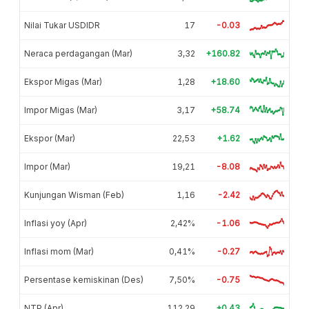
Nilai Tukar USDIDR
17
-0.03
Neraca perdagangan (Mar)
3,32
+160.82
Ekspor Migas (Mar)
1,28
+18.60
Impor Migas (Mar)
3,17
+58.74
Ekspor (Mar)
22,53
+1.62
Impor (Mar)
19,21
-8.08
Kunjungan Wisman (Feb)
1,16
-2.42
Inflasi yoy (Apr)
2,42%
-1.06
Inflasi mom (Mar)
0,41%
-0.27
Persentase kemiskinan (Des)
7,50%
-0.75
NTP (Apr)
112,29
+0.43