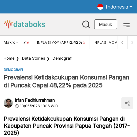
Indonesia
Masuk
Makro
17
2,42%
0,4
KAR USD/IDR
INFLASI YOY (APR)
INFLASI MOM (MAR)
Home
Data Stories
Demografi
DEMOGRAFI
Prevalensi Ketidakcukupan Konsumsi Pangan
di Puncak Capai 48,22% pada 2025
Irfan Fadhlurrahman
18/05/2026 13:16 WIB
Prevalensi Ketidakcukupan Konsumsi Pangan di
Kabupaten Puncak Provinsi Papua Tengah (2017-
2025)