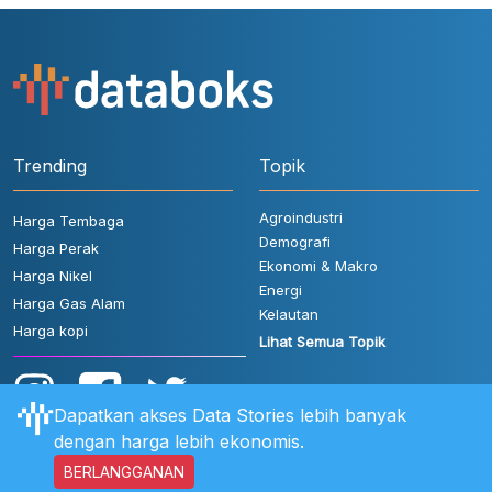
Trending
Topik
Agroindustri
Harga Tembaga
Demografi
Harga Perak
Ekonomi & Makro
Harga Nikel
Energi
Harga Gas Alam
Kelautan
Harga kopi
Lihat Semua Topik
Dapatkan akses Data Stories lebih banyak
dengan harga lebih ekonomis.
BERLANGGANAN
Aturan Pengguna
FAQ
Hubungi Kami
Kebijakan Privasi
Disclaimer