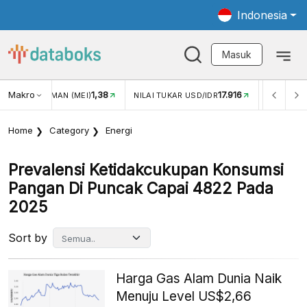
Indonesia
Masuk
Makro
1,38
17.916
JUNGAN WISMAN (MEI)
NILAI TUKAR USD/IDR
INFLASI Y
Home
Category
Energi
Prevalensi Ketidakcukupan Konsumsi
Pangan Di Puncak Capai 4822 Pada
2025
Sort by
Harga Gas Alam Dunia Naik
Menuju Level US$2,66