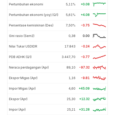
Pertumbuhan ekonomi
5,11%
+0.08
Pertumbuhan ekonomi (yoy) (Q1)
5,61%
+4.08
Persentase kemiskinan (Des)
7,50%
-0.75
Gini rasio (Sem2)
0,38
0.00
Nilai Tukar USDIDR
17.843
-0.24
PDB ADHK (Q1)
3.447,70
-0.77
Neraca perdagangan (Apr)
89,10
-97.32
Ekspor Migas (Apr)
1,16
-9.81
Impor Migas (Apr)
4,60
+45.09
Ekspor (Apr)
25,30
+12.32
Impor (Apr)
25,21
+31.28