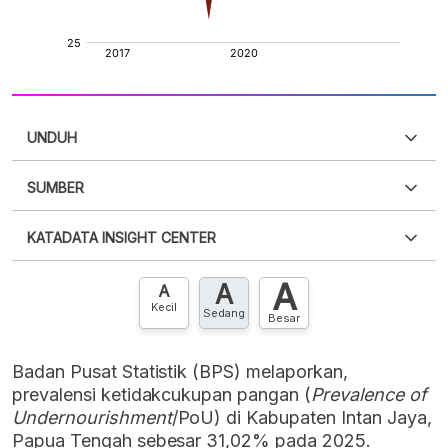
UNDUH
SUMBER
PDF
PNG
Silakan
login
untuk mengakses informasi ini
.
Belum
KATADATA INSIGHT CENTER
punya akun?
Silakan
Daftar sekarang
,
GRATIS!
XLS
EMBED
A
A
Hubungi sekarang »
A
Kecil
Sedang
Besar
Badan Pusat Statistik (BPS) melaporkan,
prevalensi ketidakcukupan pangan (
Prevalence of
Undernourishment
/PoU) di Kabupaten Intan Jaya,
Papua Tengah sebesar 31,02% pada 2025.