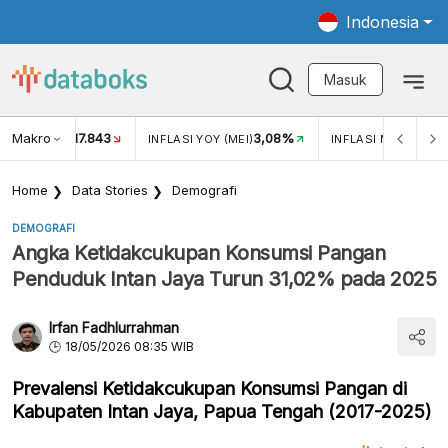
Indonesia
Masuk
Makro
17.843
3,08%
UKAR USD/IDR
INFLASI YOY (MEI)
INFLASI MOM (MEI)
Home
Data Stories
Demografi
DEMOGRAFI
Angka Ketidakcukupan Konsumsi Pangan
Penduduk Intan Jaya Turun 31,02% pada 2025
Irfan Fadhlurrahman
18/05/2026 08:35 WIB
Prevalensi Ketidakcukupan Konsumsi Pangan di
Kabupaten Intan Jaya, Papua Tengah (2017-2025)