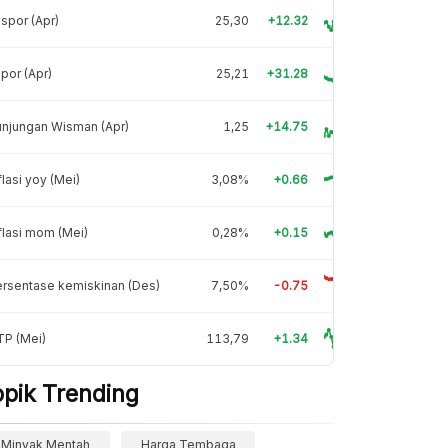
spor (Apr)
25,30
+12.32
por (Apr)
25,21
+31.28
njungan Wisman (Apr)
1,25
+14.75
flasi yoy (Mei)
3,08%
+0.66
flasi mom (Mei)
0,28%
+0.15
rsentase kemiskinan (Des)
7,50%
-0.75
TP (Mei)
113,79
+1.34
opik Trending
Minyak Mentah
Harga Tembaga