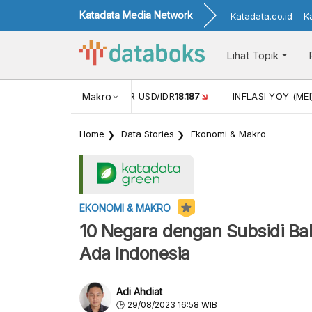
Katadata Media Network
Katadata.co.id
K
Lihat Topik
 (APR)
1,25
NILAI TUKAR USD/IDR
Makro
18.187
INFLASI YOY (MEI
Home
Data Stories
Ekonomi & Makro
EKONOMI & MAKRO
10 Negara dengan Subsidi Bah
Ada Indonesia
Adi Ahdiat
29/08/2023 16:58 WIB