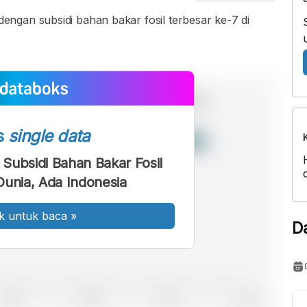
ngan subsidi bahan bakar fosil terbesar ke-7 di
s
single data
Subsidi Bahan Bakar Fosil
Dunia, Ada Indonesia
k untuk baca
»
D