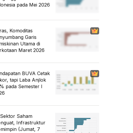
donesia pada Mei 2026
ras, Komoditas
nyumbang Garis
miskinan Utama di
rkotaan Maret 2026
ndapatan BUVA Cetak
kor, tapi Laba Anjlok
% pada Semester I
26
 Sektor Saham
nguat, Infrastruktur
mimpin (Jumat, 7