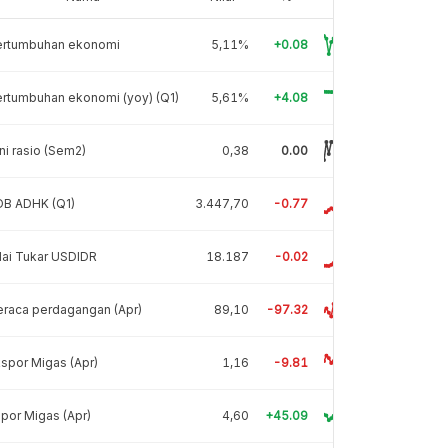
ertumbuhan ekonomi
5,11%
+0.08
rtumbuhan ekonomi (yoy) (Q1)
5,61%
+4.08
ni rasio (Sem2)
0,38
0.00
DB ADHK (Q1)
3.447,70
-0.77
lai Tukar USDIDR
18.187
-0.02
raca perdagangan (Apr)
89,10
-97.32
spor Migas (Apr)
1,16
-9.81
por Migas (Apr)
4,60
+45.09