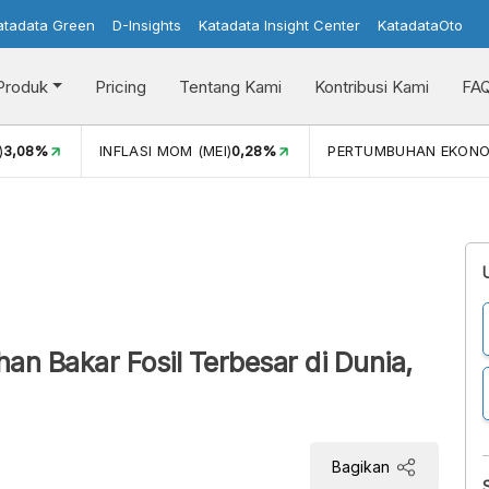
atadata Green
D-Insights
Katadata Insight Center
KatadataOto
Produk
Pricing
Tentang Kami
Kontribusi Kami
FA
)
3,08%
INFLASI MOM (MEI)
0,28%
PERTUMBUHAN EKONO
an Bakar Fosil Terbesar di Dunia,
Bagikan