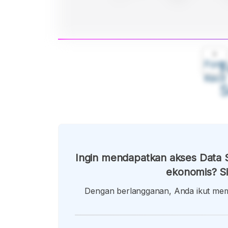
A
Font
F
Kecil
Ingin mendapatkan akses Data S
ekonomis? Si
Dengan berlangganan, Anda ikut memb