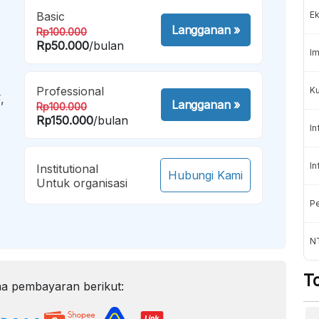
Basic
Ek
Langganan
»
Rp100.000
Rp50.000
/bulan
Im
Professional
Ku
,
Langganan
»
Rp100.000
Rp150.000
/bulan
In
In
Institutional
Hubungi Kami
Untuk organisasi
Pe
N
T
a pembayaran berikut: