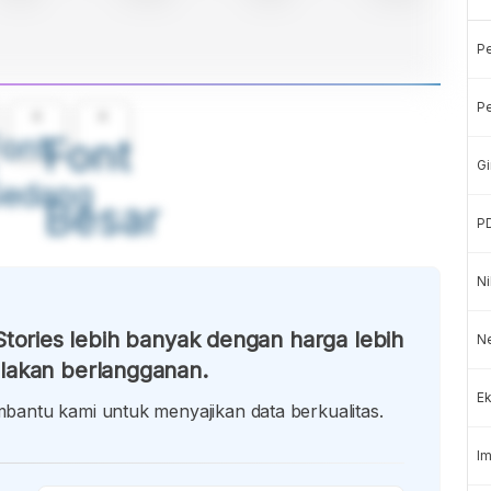
P
Pe
A
A
ont
Font
Gi
Sedang
Besar
P
Ni
tories lebih banyak dengan harga lebih
Ne
lakan berlangganan.
Ek
antu kami untuk menyajikan data berkualitas.
Im