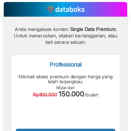
Anda mengakses konten
Single Data Premium.
Untuk meneruskan, silakan berlangganan, atau
A
A
A
Font
Font
beli secara satuan.
Font
Kecil
Sedang
Besar
Professional
Nikmati akses premium dengan harga yang
lebih terjangkau.
Mulai dari
150.000
Rp300.000
/bulan