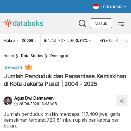
Indonesia
Masuk
Makro
18.059
3,34%
UKAR USD/IDR
INFLASI YOY (JUN)
INFLASI MOM (JUN
Home
Data Stories
Demografi
DEMOGRAFI
Jumlah Penduduk dan Persentase Kemiskinan
di Kota Jakarta Pusat | 2004 - 2025
Agus Dwi Darmawan
28/06/2026 13:43 WIB
Jumlah penduduk miskin mencapai 117.400 jiwa, garis
kemiskinan tercatat 720,81 ribu rupiah per kapita per
bulan.