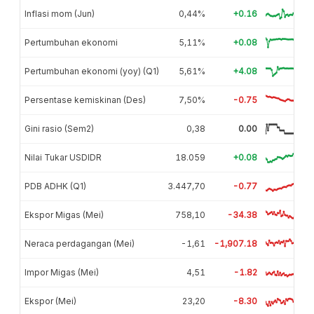
Inflasi mom (Jun)
0,44%
+0.16
Pertumbuhan ekonomi
5,11%
+0.08
Pertumbuhan ekonomi (yoy) (Q1)
5,61%
+4.08
Persentase kemiskinan (Des)
7,50%
-0.75
Gini rasio (Sem2)
0,38
0.00
Nilai Tukar USDIDR
18.059
+0.08
PDB ADHK (Q1)
3.447,70
-0.77
Ekspor Migas (Mei)
758,10
-34.38
Neraca perdagangan (Mei)
-1,61
-1,907.18
Impor Migas (Mei)
4,51
-1.82
Ekspor (Mei)
23,20
-8.30