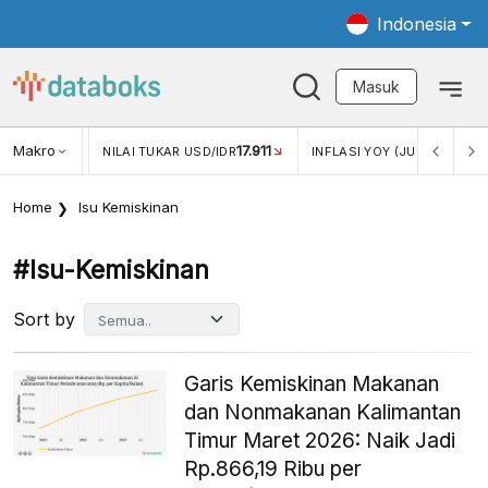
Indonesia
Masuk
Makro
17.911
2,88%
-0
KAR USD/IDR
INFLASI YOY (JUL)
INFLASI MOM (JUL)
Home
Isu Kemiskinan
#isu-Kemiskinan
Sort by
Garis Kemiskinan Makanan
dan Nonmakanan Kalimantan
Timur Maret 2026: Naik Jadi
Rp.866,19 Ribu per