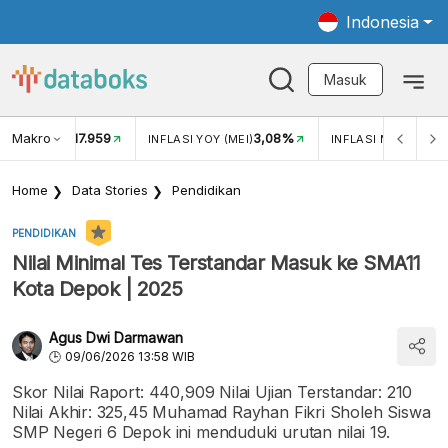
Indonesia
Masuk
Makro
17.959
3,08%
UKAR USD/IDR
INFLASI YOY (MEI)
INFLASI MOM (MEI)
Home
Data Stories
Pendidikan
PENDIDIKAN
Nilai Minimal Tes Terstandar Masuk ke SMA11
Kota Depok | 2025
Agus Dwi Darmawan
09/06/2026 13:58 WIB
Skor Nilai Raport: 440,909 Nilai Ujian Terstandar: 210
Nilai Akhir: 325,45 Muhamad Rayhan Fikri Sholeh Siswa
SMP Negeri 6 Depok ini menduduki urutan nilai 19.