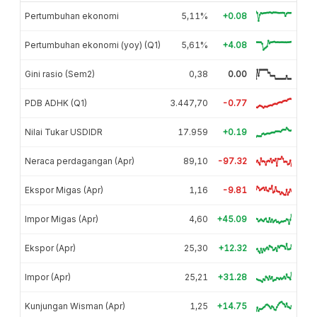
Pertumbuhan ekonomi
5,11%
+0.08
Pertumbuhan ekonomi (yoy) (Q1)
5,61%
+4.08
Gini rasio (Sem2)
0,38
0.00
PDB ADHK (Q1)
3.447,70
-0.77
Nilai Tukar USDIDR
17.959
+0.19
Neraca perdagangan (Apr)
89,10
-97.32
Ekspor Migas (Apr)
1,16
-9.81
Impor Migas (Apr)
4,60
+45.09
Ekspor (Apr)
25,30
+12.32
Impor (Apr)
25,21
+31.28
Kunjungan Wisman (Apr)
1,25
+14.75