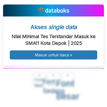
Akses
single data
Nilai Minimal Tes Terstandar Masuk ke
SMA11 Kota Depok | 2025
Masuk untuk baca
»
A
A
A
Font
Font
Font
Kecil
Sedang
Besar