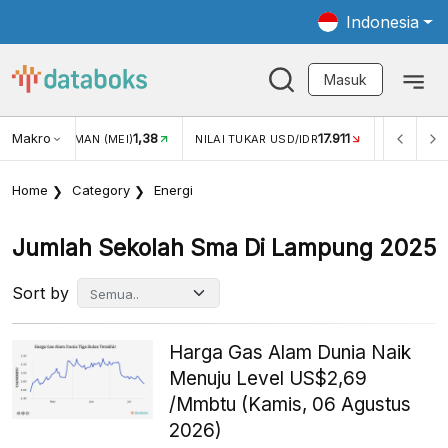
Indonesia
Masuk
8
Makro
17.911
2,88%
NILAI TUKAR USD/IDR
INFLASI YOY (JUL)
INFL
Home
Category
Energi
Jumlah Sekolah Sma Di Lampung 2025
Sort by
Harga Gas Alam Dunia Naik
Menuju Level US$2,69
/Mmbtu (Kamis, 06 Agustus
2026)