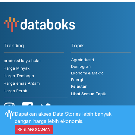
Trending
Topik
Agroindustri
produksi kayu bulat
Demografi
Harga Minyak
Ekonomi & Makro
Harga Tembaga
Energi
Harga emas Antam
Kelautan
Harga Perak
Lihat Semua Topik
Dapatkan akses Data Stories lebih banyak
dengan harga lebih ekonomis.
BERLANGGANAN
Aturan Pengguna
FAQ
Hubungi Kami
Kebijakan Privasi
Disclaimer