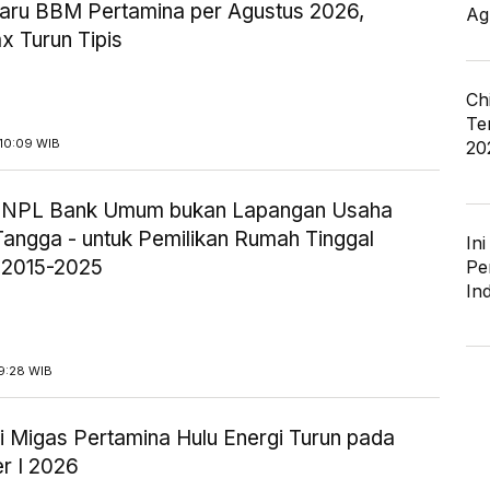
aru BBM Pertamina per Agustus 2026,
Ag
x Turun Tipis
Ch
Te
10:09 WIB
20
ik NPL Bank Umum bukan Lapangan Usaha
angga - untuk Pemilikan Rumah Tinggal
In
 2015-2025
Pe
In
9:28 WIB
i Migas Pertamina Hulu Energi Turun pada
r I 2026