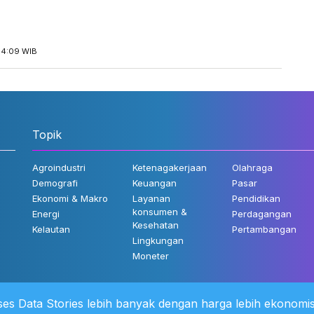
14:09 WIB
Topik
Agroindustri
Ketenagakerjaan
Olahraga
Demografi
Keuangan
Pasar
Ekonomi & Makro
Layanan
Pendidikan
konsumen &
Energi
Perdagangan
Kesehatan
Kelautan
Pertambangan
Lingkungan
Moneter
es Data Stories lebih banyak dengan harga lebih ekonomis
 Kami
©2022 Katadata. Hak cipta dili