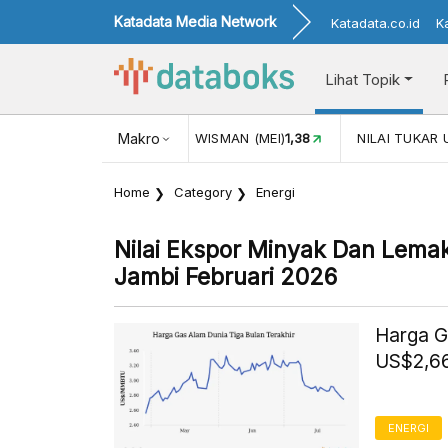
Katadata Media Network
Katadata.co.id
K
Lihat Topik
JUL)
116,16
KUNJUNGAN WISMAN (MEI)
Makro
1,38
NILAI TUKAR 
Home
Category
Energi
Nilai Ekspor Minyak Dan Lemak
Jambi Februari 2026
Harga G
US$2,66
ENERGI