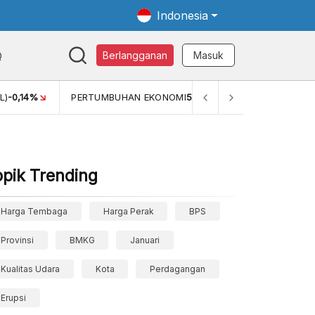
Indonesia
Q
Berlangganan
Masuk
L)
-0,14%
PERTUMBUHAN EKONOMI
5,11%
PERTUMBUHAN 
opik Trending
Harga Tembaga
Harga Perak
BPS
Provinsi
BMKG
Januari
Kualitas Udara
Kota
Perdagangan
Erupsi