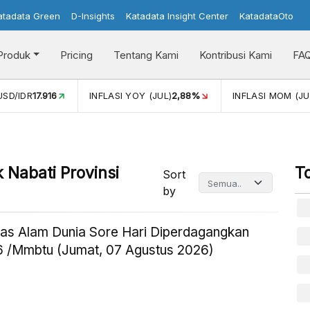
atadata Green
D-Insights
Katadata Insight Center
KatadataOto
Produk
Pricing
Tentang Kami
Kontribusi Kami
FA
USD/IDR
17.916
INFLASI YOY (JUL)
2,88%
INFLASI MOM (JU
 Nabati Provinsi
T
Sort
by
as Alam Dunia Sore Hari Diperdagangkan
 /Mmbtu (Jumat, 07 Agustus 2026)