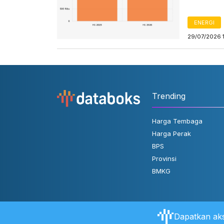
ENERGI
29/07/2026 
Trending
Harga Tembaga
Harga Perak
BPS
Provinsi
BMKG
Dapatkan aks
Tentang Databoks
Aturan Pengguna
FAQ
Hubungi