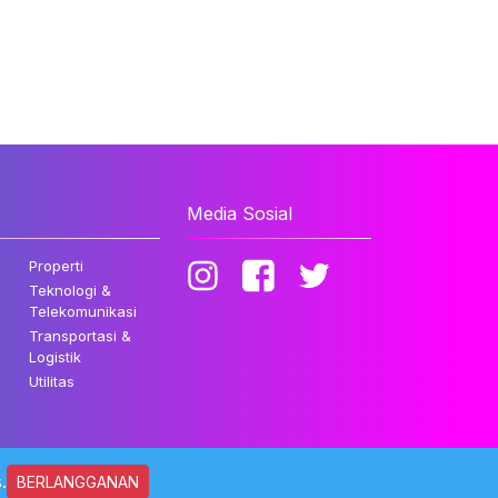
Media Sosial
Properti
Teknologi &
Telekomunikasi
Transportasi &
Logistik
Utilitas
.
BERLANGGANAN
ndungi Undang-undang.
Kebijakan Privasi
Disclaimer