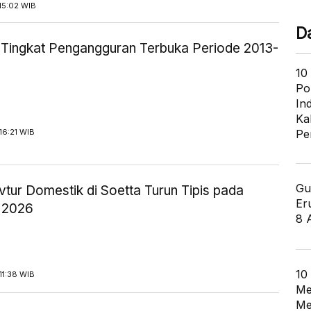
15:02 WIB
D
ik Tingkat Pengangguran Terbuka Periode 2013-
10
Po
In
Ka
16:21 WIB
Pe
Gu
tur Domestik di Soetta Turun Tipis pada
Er
 2026
8 
10
11:38 WIB
Me
Me