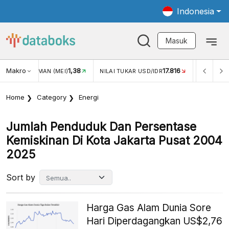
Indonesia
Masuk
Makro
1,38
17.816
JUNGAN WISMAN (MEI)
NILAI TUKAR USD/IDR
INFLASI Y
Home
Category
Energi
Jumlah Penduduk Dan Persentase
Kemiskinan Di Kota Jakarta Pusat 2004
2025
Sort by
Harga Gas Alam Dunia Sore
Hari Diperdagangkan US$2,76