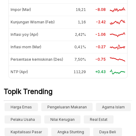
Impor (Mar)
19,21
-8.08
Kunjungan Wisman (Feb)
1,16
-2.42
Inflasi yoy (Apr)
2,42%
-1.06
Inflasi mom (Mar)
0,41%
-0.27
Persentase kemiskinan (Des)
7,50%
-0.75
NTP (Apr)
112,29
+0.43
Topik Trending
Harga Emas
Pengeluaran Makanan
Agama Islam
Pelaku Usaha
Nilai Kerugian
Real Estat
Kapitalisasi Pasar
Angka Stunting
Daya Beli