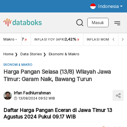
Indonesia
Masuk
Makro
17
2,42%
0,4
KAR USD/IDR
INFLASI YOY (APR)
INFLASI MOM (MAR)
Home
Data Stories
Ekonomi & Makro
EKONOMI & MAKRO
Harga Pangan Selasa (13/8) Wilayah Jawa
Timur: Garam Naik, Bawang Turun
Irfan Fadhlurrahman
13/08/2024 09:52 WIB
Daftar Harga Pangan Eceran di Jawa Timur 13
Agustus 2024 Pukul 09.17 WIB