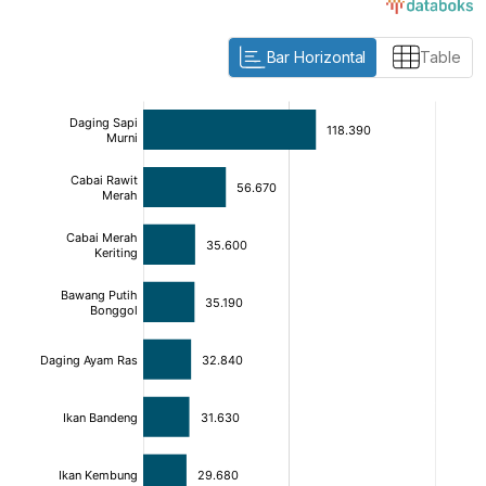
Bar Horizontal
Table
:
:
[/]
[/]
[bold]
[bold]