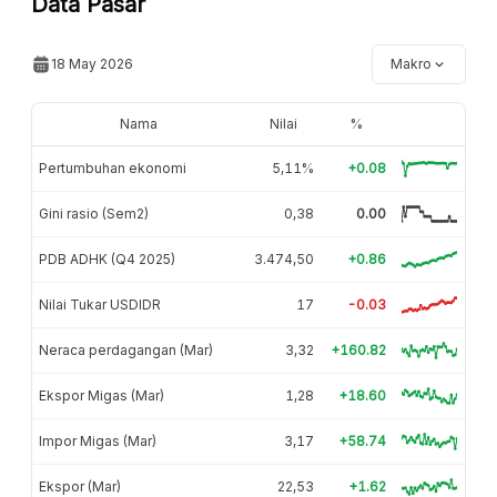
Data Pasar
18 May 2026
Makro
Nama
Nilai
%
Pertumbuhan ekonomi
5,11%
+0.08
Gini rasio (Sem2)
0,38
0.00
PDB ADHK (Q4 2025)
3.474,50
+0.86
Nilai Tukar USDIDR
17
-0.03
Neraca perdagangan (Mar)
3,32
+160.82
Ekspor Migas (Mar)
1,28
+18.60
Impor Migas (Mar)
3,17
+58.74
Ekspor (Mar)
22,53
+1.62