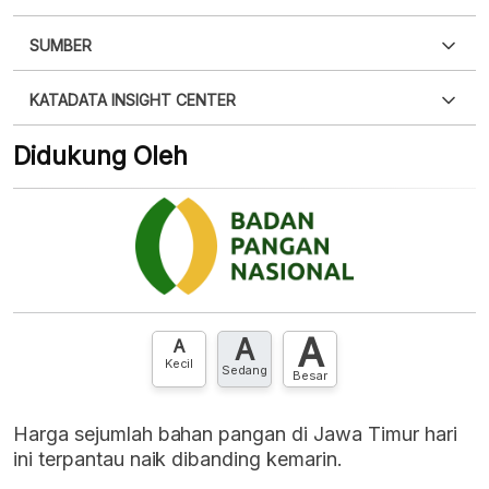
SUMBER
PDF
PNG
Silakan
login
untuk mengakses informasi ini
.
Belum
KATADATA INSIGHT CENTER
punya akun?
Silakan
Daftar sekarang
,
GRATIS!
XLS
EMBED
Didukung Oleh
Hubungi sekarang »
A
A
A
Kecil
Sedang
Besar
Harga sejumlah bahan pangan di Jawa Timur hari
ini terpantau naik dibanding kemarin.