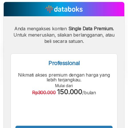
Anda mengakses konten
Single Data Premium.
Untuk meneruskan, silakan berlangganan, atau
beli secara satuan.
Professional
Nikmati akses premium dengan harga yang
lebih terjangkau.
Mulai dari
A
A
A
150.000
Rp300.000
/bulan
Font
Font
Font
Kecil
Sedang
Besar