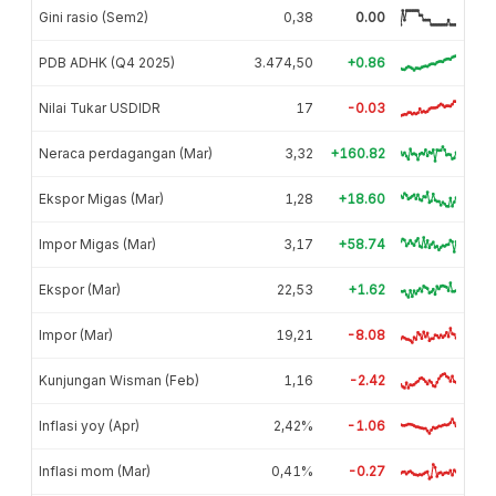
Gini rasio (Sem2)
0,38
0.00
PDB ADHK (Q4 2025)
3.474,50
+0.86
Nilai Tukar USDIDR
17
-0.03
Neraca perdagangan (Mar)
3,32
+160.82
Ekspor Migas (Mar)
1,28
+18.60
Impor Migas (Mar)
3,17
+58.74
Ekspor (Mar)
22,53
+1.62
Impor (Mar)
19,21
-8.08
Kunjungan Wisman (Feb)
1,16
-2.42
Inflasi yoy (Apr)
2,42%
-1.06
Inflasi mom (Mar)
0,41%
-0.27