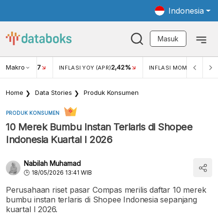
Indonesia
Masuk
Makro
17
2,42%
0,4
KAR USD/IDR
INFLASI YOY (APR)
INFLASI MOM (MAR)
Home
Data Stories
Produk Konsumen
PRODUK KONSUMEN
10 Merek Bumbu Instan Terlaris di Shopee
Indonesia Kuartal I 2026
Nabilah Muhamad
18/05/2026 13:41 WIB
Perusahaan riset pasar Compas merilis daftar 10 merek
bumbu instan terlaris di Shopee Indonesia sepanjang
kuartal I 2026.