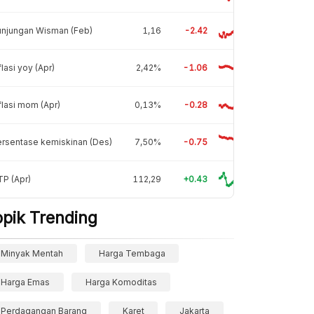
unjungan Wisman (Feb)
1,16
-2.42
flasi yoy (Apr)
2,42%
-1.06
flasi mom (Apr)
0,13%
-0.28
rsentase kemiskinan (Des)
7,50%
-0.75
P (Apr)
112,29
+0.43
opik Trending
Minyak Mentah
Harga Tembaga
Harga Emas
Harga Komoditas
Perdagangan Barang
Karet
Jakarta