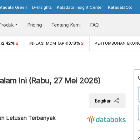
atadata Green
D-Insights
Katadata Insight Center
KatadataOto
Produk
Pricing
Tentang Kami
FAQ
)
2,42%
INFLASI MOM (APR)
0,13%
PERTUMBUHAN EKON
lam Ini (Rabu, 27 Mei 2026)
Bagikan
ah Letusan Terbanyak