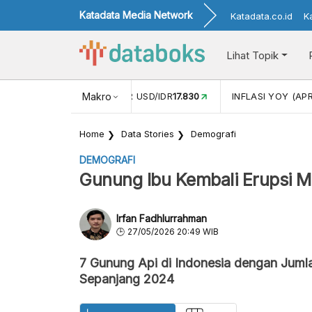
Katadata Media Network
Katadata.co.id
K
Lihat Topik
 (FEB)
1,16
NILAI TUKAR USD/IDR
Makro
17.830
INFLASI YOY (APR
Home
Data Stories
Demografi
DEMOGRAFI
Gunung Ibu Kembali Erupsi Ma
Irfan Fadhlurrahman
27/05/2026 20:49 WIB
7 Gunung Api di Indonesia dengan Juml
Sepanjang 2024