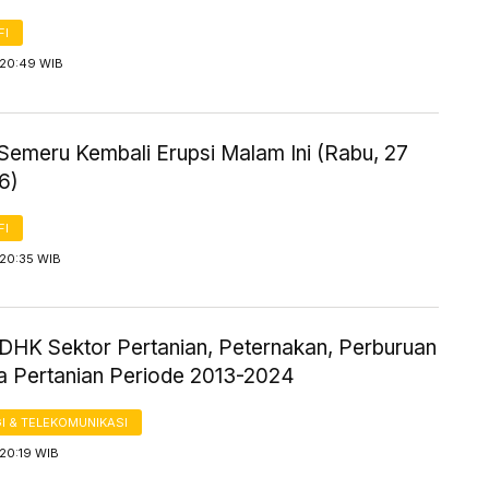
FI
 20:49 WIB
Semeru Kembali Erupsi Malam Ini (Rabu, 27
6)
FI
 20:35 WIB
HK Sektor Pertanian, Peternakan, Perburuan
a Pertanian Periode 2013-2024
I & TELEKOMUNIKASI
20:19 WIB