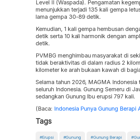
Level II (Waspada). Pengamatan kegem
menunjukkan terjadi 135 kali gempa letu
lama gempa 30-89 detik.
Kemudian, 1 kali gempa hembusan denga
detik serta 10 kali harmonik dengan am
detik.
PVMBG menghimbau masyarakat di sekit
tidak beraktivitas di dalam radius 2 kilo
kilometer ke arah bukaan kawah di bagi
Selama tahun 2026, MAGMA Indonesia te
seluruh Indonesia. Gunung Semeru di Jawa
sedangkan Gunung Ibu erupsi 797 kali.
(Baca:
Indonesia Punya Gunung Berapi A
Tags
#erupsi
#Gunung
#gunung Berapi
#Gu