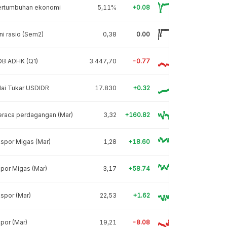
ertumbuhan ekonomi
5,11%
+0.08
ni rasio (Sem2)
0,38
0.00
DB ADHK (Q1)
3.447,70
-0.77
lai Tukar USDIDR
17.830
+0.32
eraca perdagangan (Mar)
3,32
+160.82
spor Migas (Mar)
1,28
+18.60
por Migas (Mar)
3,17
+58.74
spor (Mar)
22,53
+1.62
por (Mar)
19,21
-8.08