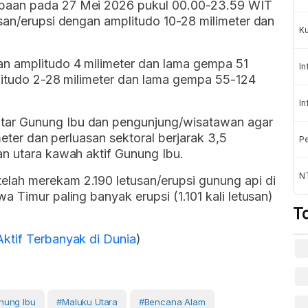
paan pada 27 Mei 2026 pukul 00.00-23.59 WIT
san/erupsi dengan amplitudo 10-28 milimeter dan
K
n amplitudo 4 milimeter dan lama gempa 51
In
plitudo 2-28 milimeter dan lama gempa 55-124
In
ar Gunung Ibu dan pengunjung/wisatawan agar
meter dan perluasan sektoral berjarak 3,5
Pe
an utara kawah aktif Gunung Ibu.
NT
lah merekam 2.190 letusan/erupsi gunung api di
 Timur paling banyak erupsi (1.101 kali letusan)
T
ktif Terbanyak di Dunia
)
nung Ibu
#Maluku Utara
#Bencana Alam