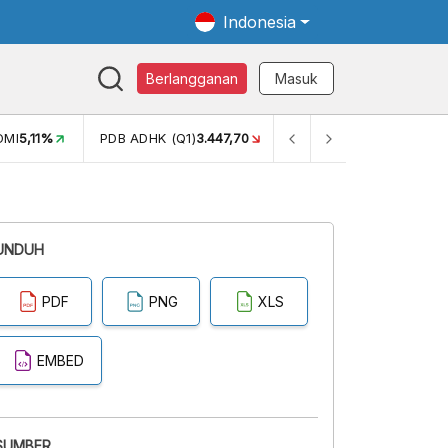
Indonesia
Berlangganan
Masuk
OMI
5,11%
PDB ADHK (Q1)
3.447,70
GINI RASIO (SEM2)
0,38
UNDUH
PDF
PNG
XLS
EMBED
SUMBER