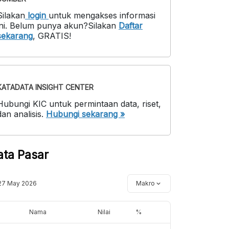
Silakan
login
untuk mengakses informasi
ni
.
Belum punya akun?
Silakan
Daftar
sekarang
,
GRATIS!
KATADATA INSIGHT CENTER
Hubungi KIC untuk permintaan data, riset,
dan analisis.
Hubungi sekarang »
ata Pasar
27 May 2026
Makro
Nama
Nilai
%