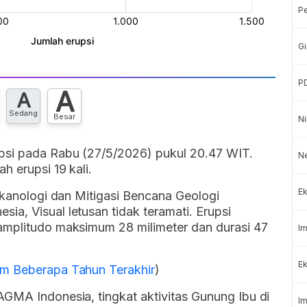
P
Gi
P
A
A
Sedang
Besar
Ni
psi pada Rabu (27/5/2026) pukul 20.47 WIT.
N
h erupsi 19 kali.
Ek
ulkanologi dan Mitigasi Bencana Geologi
a, Visual letusan tidak teramati. Erupsi
amplitudo maksimum 28 milimeter dan durasi 47
Im
Ek
am Beberapa Tahun Terakhir
)
GMA Indonesia, tingkat aktivitas Gunung Ibu di
Im