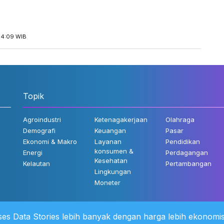
14:09 WIB
Topik
Agroindustri
Ketenagakerjaan
Olahraga
Demografi
Keuangan
Pasar
Ekonomi & Makro
Layanan
Pendidikan
konsumen &
Energi
Perdagangan
Kesehatan
Kelautan
Pertambangan
Lingkungan
Moneter
es Data Stories lebih banyak dengan harga lebih ekonomis
 Kami
©2022 Katadata. Hak cipta dili