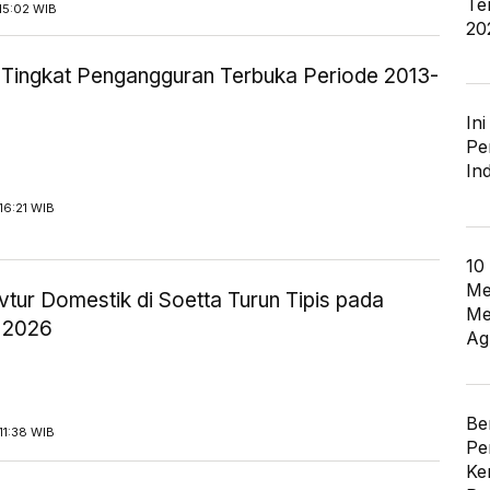
Te
15:02 WIB
20
ik Tingkat Pengangguran Terbuka Periode 2013-
In
Pe
In
16:21 WIB
10
Me
tur Domestik di Soetta Turun Tipis pada
Me
 2026
Ag
Be
11:38 WIB
Pe
Ke