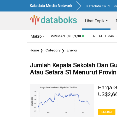
Katadata Media Network
Katadata.co.id
K
Lihat Topik
JUL)
116,16
KUNJUNGAN WISMAN (MEI)
Makro
1,38
NILAI TUKAR 
Home
Category
Energi
Jumlah Kepala Sekolah Dan Gur
Atau Setara S1 Menurut Provin
Harga G
US$2,66
ENERGI