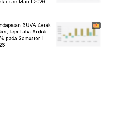
rkotaan Maret 2026
ndapatan BUVA Cetak
kor, tapi Laba Anjlok
% pada Semester I
26