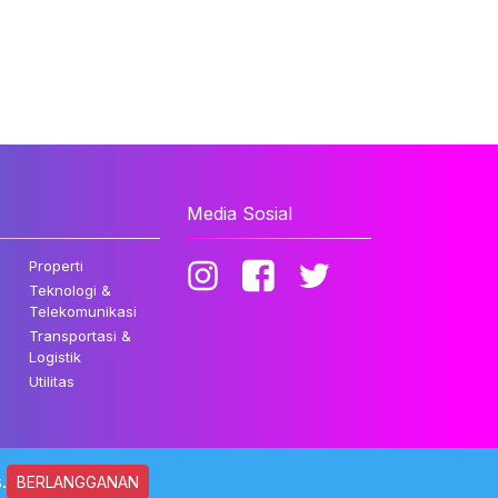
Media Sosial
Properti
Teknologi &
Telekomunikasi
Transportasi &
Logistik
Utilitas
.
BERLANGGANAN
ndungi Undang-undang.
Kebijakan Privasi
Disclaimer