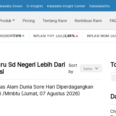
atadata Green
D-Insights
Katadata Insight Center
KatadataOto
Produk
Pricing
Tentang Kami
Kontribusi Kami
FA
USD/IDR
17.916
INFLASI YOY (JUL)
2,88%
INFLASI MOM (JU
u Sd Negeri Lebih Dari
T
Sort
si
by
as Alam Dunia Sore Hari Diperdagangkan
 /Mmbtu (Jumat, 07 Agustus 2026)
D
Ch