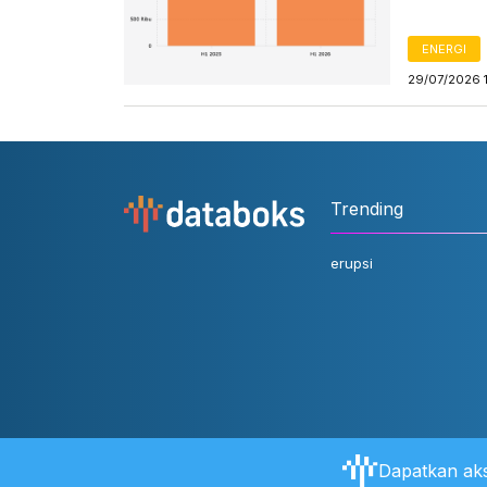
ENERGI
29/07/2026 
Trending
erupsi
Dapatkan aks
Tentang Databoks
Aturan Pengguna
FAQ
Hubungi