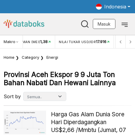
Indonesia
Masuk
Makro
1,38
17.916
N WISMAN (MEI)
NILAI TUKAR USD/IDR
INFLASI YOY (J
Home
Category
Energi
Provinsi Aceh Ekspor 9 9 Juta Ton
Bahan Nabati Dan Hewani Lainnya
Sort by
Harga Gas Alam Dunia Sore
Hari Diperdagangkan
US$2,66 /Mmbtu (Jumat, 07