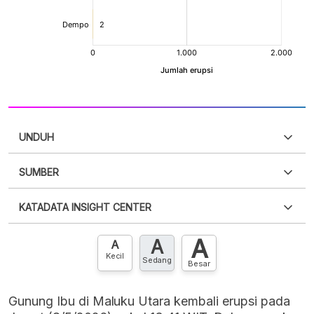
UNDUH
SUMBER
PDF
PNG
Silakan
login
untuk mengakses informasi ini
.
Belum
KATADATA INSIGHT CENTER
punya akun?
Silakan
Daftar sekarang
,
GRATIS!
XLS
EMBED
A
A
Hubungi sekarang »
A
Kecil
Sedang
Besar
Gunung Ibu di Maluku Utara kembali erupsi pada