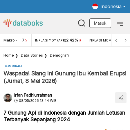
Indonesia
Masuk
Makro
17
2,42%
0,4
KAR USD/IDR
INFLASI YOY (APR)
INFLASI MOM (MAR)
Home
Data Stories
Demografi
DEMOGRAFI
Waspada! Siang Ini Gunung Ibu Kembali Erupsi
(Jumat, 8 Mei 2026)
Irfan Fadhlurrahman
08/05/2026 13:44 WIB
7 Gunung Api di Indonesia dengan Jumlah Letusan
Terbanyak Sepanjang 2024