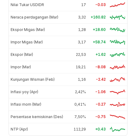
Nilai Tukar USDIDR
17
-0.03
Neraca perdagangan (Mar)
3,32
+160.82
Ekspor Migas (Mar)
1,28
+18.60
Impor Migas (Mar)
3,17
+58.74
Ekspor (Mar)
22,53
+1.62
Impor (Mar)
19,21
-8.08
Kunjungan Wisman (Feb)
1,16
-2.42
Inflasi yoy (Apr)
2,42%
-1.06
Inflasi mom (Mar)
0,41%
-0.27
Persentase kemiskinan (Des)
7,50%
-0.75
NTP (Apr)
112,29
+0.43